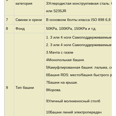
категория
3Углеродистая конструктивная сталь: Q
или S235JR
7
Свинки и орехи
В основном болты класса ISO 898 6,8 и 
8
Фонд
50KPa, 100KPa, 150KPa и т.д.
1. 3 или 4 ноги Самоподдерживаемые у
2. 3 или 4 ноги Самоподдерживаемые т
3.
Мачта с газом
4Монопольная башня.
5Камуфлированная башня: пальма, сосн
6Башня RDS: место/башня быстрого ра
7Башни на крыше.
9
Тип башни
8Корова.
9Уличный молниеносный столб
10Башни линий электропередач