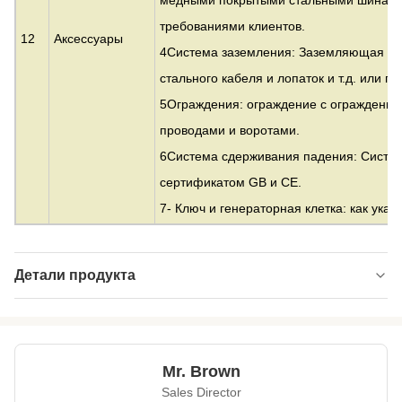
медными покрытыми стальными шинами 
требованиями клиентов.
12
Аксессуары
4Система заземления: Заземляющая ро
стального кабеля и лопаток и т.д. или 
5Ограждения: ограждение с ограждение
проводами и воротами.
6Система сдерживания падения: Систе
сертификатом GB и CE.
7- Ключ и генераторная клетка: как указ
Детали продукта
Material:
Оцинкованная сталь
Height:
от 10 до 500 м
Mr. Brown
Structrue Type:
одиночный монополь
Sales Director