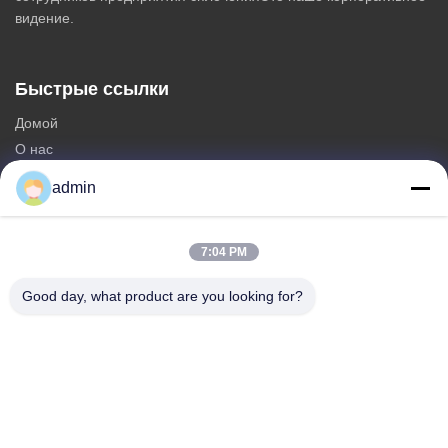
видение.
Быстрые ссылки
Домой
О нас
продукты
admin
Свяжитесь с нами
Категории
7:04 PM
Стальная Monopole башня
Good day, what product are you looking for?
треугольная антенная башня
башня угла стальная
Самонесущая башня
Фальшивая вышка сотовой связи в виде дерева
Свяжитесь с нами