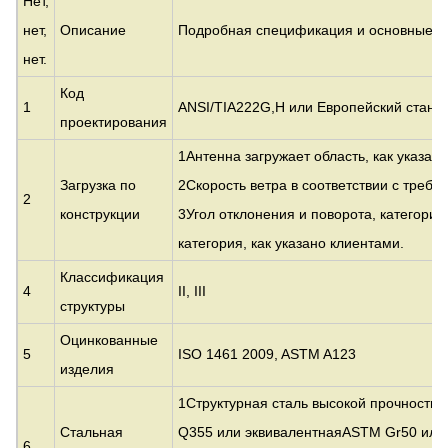
Нет,
нет,
Описание
Подробная спецификация и основные п
нет.
Код
1
ANSI/TIA222G,H или Европейский станда
проектирования
1Антенна загружает область, как указан
Загрузка по
2Скорость ветра в соответствии с требо
2
конструкции
3Угол отклонения и поворота, категория
категория, как указано клиентами.
Классификация
4
II, III
структуры
Оцинкованные
5
ISO 1461 2009, ASTM A123
изделия
1Структурная сталь высокой прочности 
Стальная
Q355 или эквивалентная
ASTM Gr50 или
6