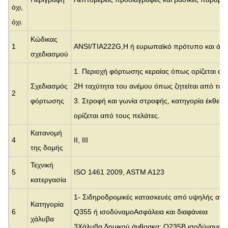
όχι,
όχι.
Κώδικας
1
ANSI/TIA222G,H ή ευρωπαϊκό πρότυπο και άλλ
σχεδιασμού
1. Περιοχή φόρτωσης κεραίας όπως ορίζεται απ
Σχεδιασμός
2Η ταχύτητα του ανέμου όπως ζητείται από του
2
φόρτωσης
3. Στροφή και γωνία στροφής, κατηγορία έκθεσ
ορίζεται από τους πελάτες.
Κατανομή
4
ΙΙ, III
της δομής
Τεχνική
5
ISO 1461 2009, ASTM A123
κατεργασία
1- Σιδηροδρομικές κατασκευές από υψηλής αντ
Κατηγορία
6
Q355 ή ισοδύναμο
Ασφάλεια και διαφάνεια
χάλυβα
3Χάλυβα δομικού άνθρακα: Q235B ισοδύναμο 