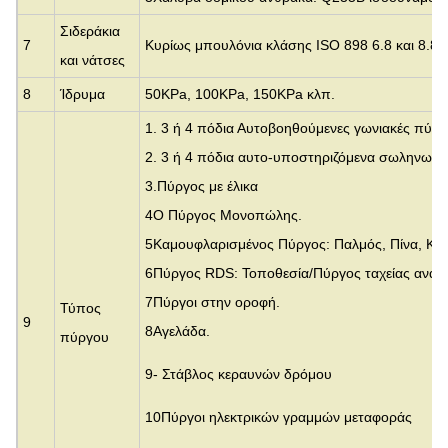
Σιδεράκια
7
Κυρίως μπουλόνια κλάσης ISO 898 6.8 και 8.8
και νάτσες
8
Ίδρυμα
50KPa, 100KPa, 150KPa κλπ.
1. 3 ή 4 πόδια Αυτοβοηθούμενες γωνιακές πύρ
2. 3 ή 4 πόδια αυτο-υποστηριζόμενα σωληνωτέ
3.
Πύργος με έλικα
4Ο Πύργος Μονοπώλης.
5Καμουφλαρισμένος Πύργος: Παλμός, Πίνα, Κο
6Πύργος RDS: Τοποθεσία/Πύργος ταχείας ανάπ
7Πύργοι στην οροφή.
Τύπος
9
8Αγελάδα.
πύργου
9- Στάβλος κεραυνών δρόμου
10Πύργοι ηλεκτρικών γραμμών μεταφοράς