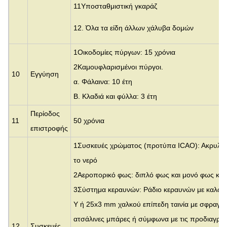
11Υποσταθμιστική γκαράζ
12. Όλα τα είδη άλλων χάλυβα δομών
1Οικοδομίες πύργων: 15 χρόνια
2Καμουφλαρισμένοι πύργοι.
10
Εγγύηση
α. Φάλαινα: 10 έτη
Β. Κλαδιά και φύλλα: 3 έτη
Περίοδος
11
50 χρόνια
επιστροφής
1Συσκευές χρώματος (προτύπα ICAO): Ακρυλικ
το νερό
2Αεροπορικό φως: διπλό φως και μονό φως και
3Σύστημα κεραυνών: Ράδιο κεραυνών με καλωδ
Y ή 25x3 mm χαλκού επίπεδη ταινία με σφραγίδ
ατσάλινες μπάρες ή σύμφωνα με τις προδιαγρα
12
Συσκευές