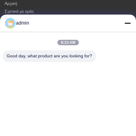
Αρχική
Σχετικά με εμάς
προϊόντα
admin
Επικοινωνήστε μαζί μας
Κατηγορίες
8:33 AM
Μονοπωλιακός πύργος χάλυβα
Good day, what product are you looking for?
τριγωνικός πύργος κεραίας
πύργος χάλυβα γωνίας
Αυτοστηριζόμενος Πύργος
Ψεύτικος Πύργος Κελών Δέντρου
Επικοινωνήστε μαζί μας
τηλ: 0086-532-86627576
E-mail:
info@highlight-steeltower.com
Προσθήκη: Βιομηχανική Περιοχή Jiaoxi, Πόλη Jiaozhou,
Επαρχία Shandong, Κίνα