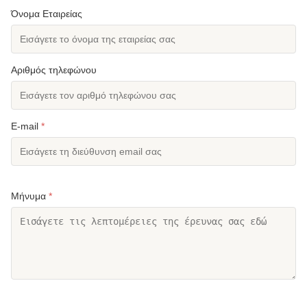
Όνομα Εταιρείας
Color:
Ασήμι ή εξατομικεύσιμος
High Light:
μονοπολικός χαλύβδινος πύργος
γαλβανισμένος
,
Αριθμός τηλεφώνου
ευρωπαϊκός μονοπολικός χαλύβδινος
πύργος
,
ευρωπαϊκός χαλύβδινος μονοπολικός
πύργος
E-mail
*
Μήνυμα
*