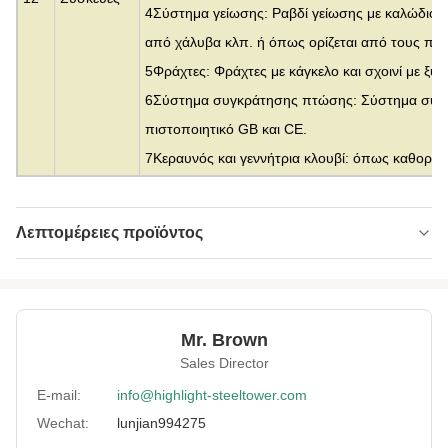
4Σύστημα γείωσης: Ραβδί γείωσης με καλώδιο 
από χάλυβα κλπ. ή όπως ορίζεται από τους πελ
5Φράχτες: Φράχτες με κάγκελο και σχοινί με ξυρ
6Σύστημα συγκράτησης πτώσης: Σύστημα συγ
πιστοποιητικό GB και CE.
7Κεραυνός και γεννήτρια κλουβί: όπως καθορίζε
Λεπτομέρειες προϊόντος
Material:
Γαλβανισμένος χάλυβας
Height:
10μ έως 500μ
Mr. Brown
Structrue Type:
μονόπολο
Sales Director
Certification:
SGS, CE, ISO
E-mail:
info@highlight-steeltower.com
Wechat:
lunjian994275
Warranty:
15 Χρόνια