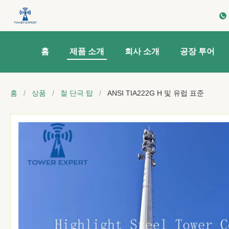
홈
제품 소개
회사 소개
공장 투어
홈
/
상품
/
철 단극 탑
/
ANSI TIA222G H 및 유럽 표준