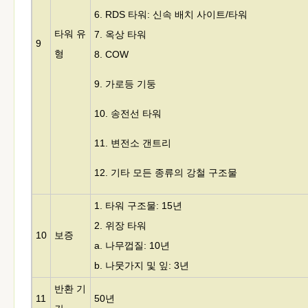
6. RDS 타워: 신속 배치 사이트/타워
타워 유
7. 옥상 타워
9
형
8. COW
9. 가로등 기둥
10. 송전선 타워
11. 변전소 갠트리
12. 기타 모든 종류의 강철 구조물
1. 타워 구조물: 15년
2. 위장 타워
10
보증
a. 나무껍질: 10년
b. 나뭇가지 및 잎: 3년
반환 기
11
50년