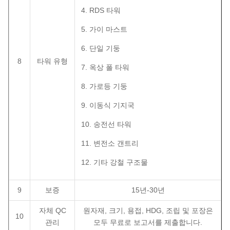
4. RDS 타워
5. 가이 마스트
6. 단일 기둥
8
타워 유형
7. 옥상 폴 타워
8. 가로등 기둥
9. 이동식 기지국
10. 송전선 타워
11. 변전소 갠트리
12. 기타 강철 구조물
9
보증
15년-30년
자체 QC
원자재, 크기, 용접, HDG, 조립 및 포장은
10
관리
모두 무료로 보고서를 제출합니다.