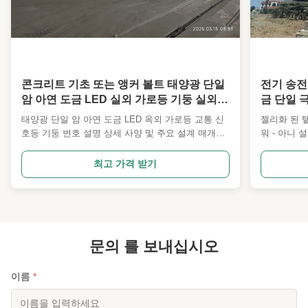
콘크리트 기초 또는 앵커 볼트 태양광 단일
전기 송전
암 아연 도금 LED 실외 가로등 기둥 실외
금 단일 
신호등 기둥
태양광 단일 암 아연 도금 LED 옥외 가로등 교통 신
젤리화 된 
호등 기둥 번호 설명 상세 사양 및 주요 설계 매개변
워 - 아니 
수 1 설계 코드 ANSI/TIA222G,H 또는 유럽 표준 및
디자인 코드 
기타 2 설계 하중 1. 전 세계 고객이 지정한 안테나
타 2 설계
최고 가격 받기
하중 면적. 2. 고객 요청에 따른 풍속. 3. 고객이 지정
부하 지역.
한 처짐 및 비틀림 각도, 노출 범주, 지형 범주. 4 구
울기 & 트
조 분류 II, III 5 열간 아연 도금 ISO 1461 2009,
정 한 토포그래
ASTM A123 6 강철 등급 1. 고강도 저합금 구조용
진료 ISO 14
강철: Q355 또는 동등품 ASTM Gr50 또는 S355JR
강도 낮은 합
3...
문의 를 보내십시오
또는 S355JR
이름
*