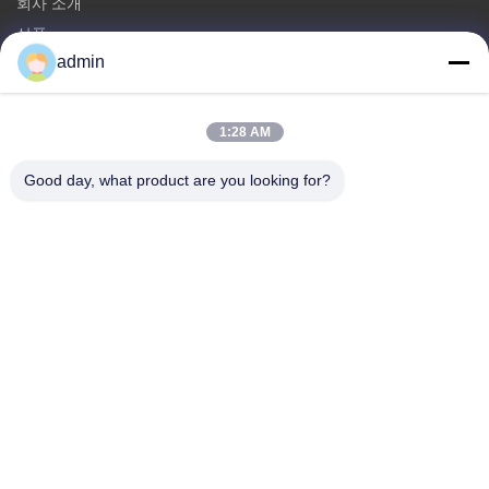
회사 소개
상품
admin
문의하기
카테고리
1:28 AM
철 단극 탑
Good day, what product are you looking for?
삼각형 안테나 타워
앵글 스틸 탑
자립 타워
가짜 나무 셀 타워
문의하기
전화: 0086-532-86627576
이메일:
info@highlight-steeltower.com
추가: 중국 산둥성 자오저우시 자오시 공업 지구