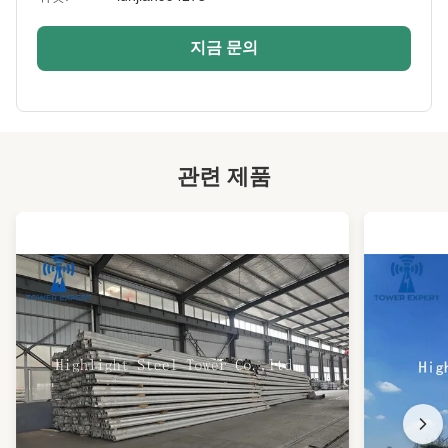
Height:
0-200m
지금 문의
Warranty:
15년
Port:
칭다오
High Light:
모바일 격자 앵글 타워
,
Q355 앵글 통신 격자 타워
,
관련 제품
통신 삼각 안테나 타워