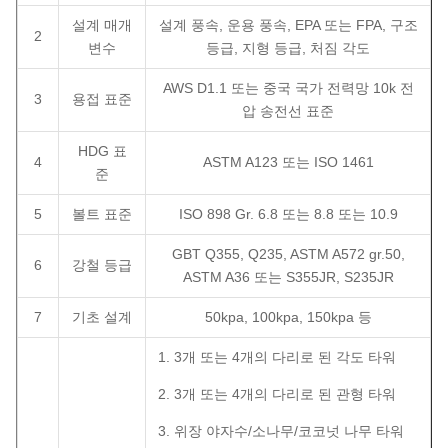
설계 매개
설계 풍속, 운용 풍속, EPA 또는 FPA, 구조
2
변수
등급, 지형 등급, 처짐 각도
AWS D1.1 또는 중국 국가 전력망 10k 전
3
용접 표준
압 송전선 표준
HDG 표
4
ASTM A123 또는 ISO 1461
준
5
볼트 표준
ISO 898 Gr. 6.8 또는 8.8 또는 10.9
GBT Q355, Q235, ASTM A572 gr.50,
6
강철 등급
ASTM A36 또는 S355JR, S235JR
7
기초 설계
50kpa, 100kpa, 150kpa 등
1. 3개 또는 4개의 다리로 된 각도 타워
2. 3개 또는 4개의 다리로 된 관형 타워
3. 위장 야자수/소나무/코코넛 나무 타워