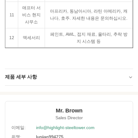
애프터 서
아프리카, 동남아시아, 라틴 아메리카, 캐
11
비스 현지
나다, 호주. 자세한 내용은 문의하십시오.
사무소
페인트, AWL, 접지 재료, 울타리, 추락 방
12
액세서리
지 시스템 등
제품 세부 사항
Type:
3 또는 4
Material:
GB Q235 또는 Q355
Mr. Brown
Surface
HDG 및 파이팅
Sales Director
Treatment:
이메일:
info@highlight-steeltower.com
Advanced
2,400톤 및 레이저 절단기, 자동월딩머신
Equipment:
위챗:
lunjian994275