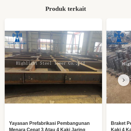
menara kisi sudut telekomunikasi Q355
,
Menara antena telekomunikasi segitiga
Produk terkait
Yayasan Prefabrikasi Pembangunan
Braket P
Menara Cepat 3 Atau 4 Kaki Jaring
Kaki 4 K