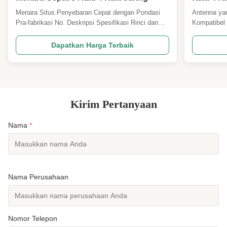
untuk T
Menara Situs Penyebaran Cepat dengan Pondasi
Antenna ya
Pra-fabrikasi No. Deskripsi Spesifikasi Rinci dan
Kompatibel 
Parameter Desain Utama 1 Kode Desain
Angular an
ANSI/TIA222G,H atau Standar Eropa dan lainnya 2
Tidak, tidak
Dapatkan Harga Terbaik
Beban Desain 1. Luas beban antena sesuai
Parameter 
spesifikasi Klien di seluruh dunia. 2. Kecepatan
ANSI/TIA22
angin sesuai permintaan klien. ...
Desain Pemu
Kirim Pertanyaan
Nama
*
Nama Perusahaan
Nomor Telepon