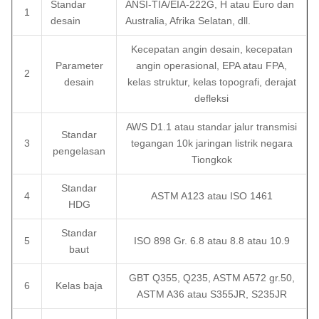
Standar
ANSI-TIA/EIA-222G, H atau Euro dan
1
desain
Australia, Afrika Selatan, dll.
Kecepatan angin desain, kecepatan
Parameter
angin operasional, EPA atau FPA,
2
desain
kelas struktur, kelas topografi, derajat
defleksi
AWS D1.1 atau standar jalur transmisi
Standar
3
tegangan 10k jaringan listrik negara
pengelasan
Tiongkok
Standar
4
ASTM A123 atau ISO 1461
HDG
Standar
5
ISO 898 Gr. 6.8 atau 8.8 atau 10.9
baut
GBT Q355, Q235, ASTM A572 gr.50,
6
Kelas baja
ASTM A36 atau S355JR, S235JR