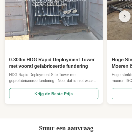
0-300m HDG Rapid Deployment Tower
Hoge Ste
met vooraf gefabriceerde fundering
Moeren I
Zelfdrag
HDG Rapid Deployment Site Tower met
Hoge sterkt
geprefabriceerde fundering - Nee, dat is niet waar.
moeren ISO 
Beschrijving Gedetailleerde specificatie en
ondersteund
belangrijkste ontwerpparameters 1 Ontwerpcode
waar. Beschr
Krijg de Beste Prijs
ANSI/TIA222G,H of Europese norm en andere 2
belangrijks
Ontwerpbelasting 1. Antennenbelasting gebied
ANSI/TIA22
zoals gespecificeerd door klanten ...
Ontwerpbelas
Stuur een aanvraag