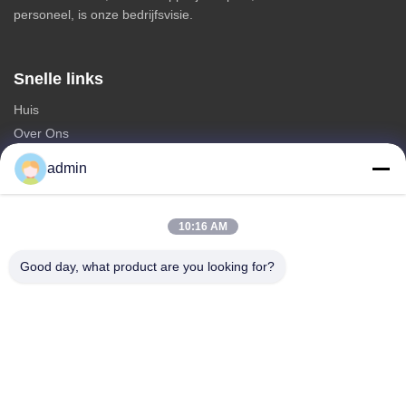
personeel, is onze bedrijfsvisie.
Snelle links
Huis
Over Ons
producten
admin
Neem contact met ons op
Categorieën
10:16 AM
Staal Monopole Toren
Good day, what product are you looking for?
driehoekige antenntoren
de toren van het hoekstaal
Zelfdragende toren
Valse boom mobiele zendmast
Neem contact met ons op