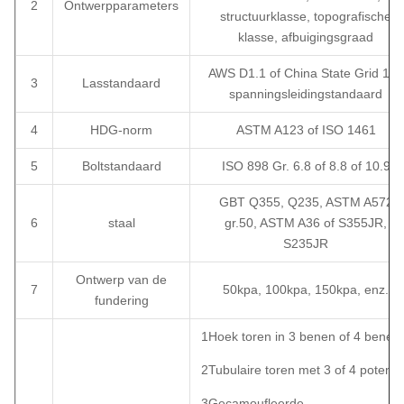
2
Ontwerpparameters
structuurklasse, topografische
klasse, afbuigingsgraad
AWS D1.1 of China State Grid 10k
3
Lasstandaard
spanningsleidingstandaard
4
HDG-norm
ASTM A123 of ISO 1461
5
Boltstandaard
ISO 898 Gr. 6.8 of 8.8 of 10.9
GBT Q355, Q235, ASTM A572
6
staal
gr.50, ASTM A36 of S355JR,
S235JR
Ontwerp van de
7
50kpa, 100kpa, 150kpa, enz.
fundering
1Hoek toren in 3 benen of 4 benen
2Tubulaire toren met 3 of 4 poten
3Gecamoufleerde