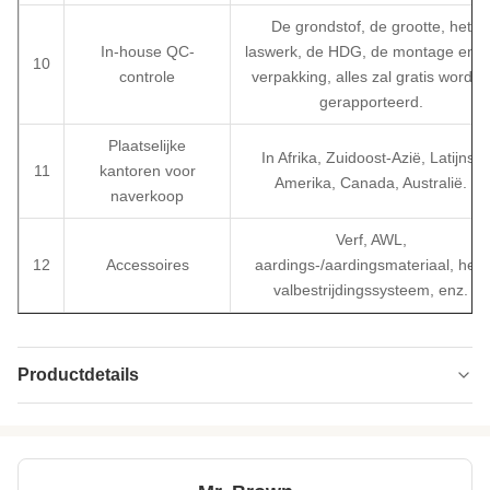
De grondstof, de grootte, het
In-house QC-
laswerk, de HDG, de montage en d
10
controle
verpakking, alles zal gratis worden
gerapporteerd.
Plaatselijke
In Afrika, Zuidoost-Azië, Latijns-
11
kantoren voor
Amerika, Canada, Australië.
naverkoop
Verf, AWL,
12
Accessoires
aardings-/aardingsmateriaal, hek,
valbestrijdingssysteem, enz.
Productdetails
Type:
3 of 4
Material:
GB Q235 of Q355