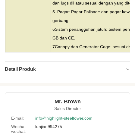
dan lugs dll atau sesuai dengan yang ditent
5. Pagar: Pagar Palisade dan pagar kawa
gerbang.
6Sistem penangguhan jatuh: Sistem penang
GB dan CE.
7Canopy dan Generator Cage: sesuai denga
Detail Produk
Material:
Baja
Height:
0-300m
Mr. Brown
Structrue Type:
Kisi 3 atau 4 kaki
Sales Director
Certification:
SGS, CE, ISO
E-mail:
info@highlight-steeltower.com
Wechat
lunjian994275
WarranAty:
15 Tahun
wechat: