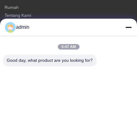
Rumah
Tentang Kami
Produk
admin
Hubungi Kami
Kategori
5:47 AM
menara monopole baja
Good day, what product are you looking for?
menara antena segitiga
Menara baja sudut
Menara Mandiri
Menara Seluler Pohon Palsu
Hubungi Kami
tel: 0086-532-86627576
E-mail:
info@highlight-steeltower.com
Tambahkan: Daerah industri Jiaoxi, Kota Jiaozhou, Provinsi
Shandong, Cina