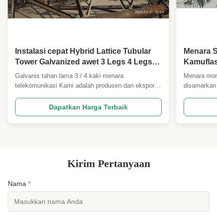
Character:
Penyangga berbentuk tabung atau sudut
penuh
High Light:
Menara pipa kisi hibrida
,
Menara pipa jaringan hibrida tabung
,
15 Tahun Menara Tubular Hibrid
Instalasi cepat Hybrid Lattice Tubular
Menara S
Tower Galvanized awet 3 Legs 4 Legs
Kamufla
Menara Telekom
Telekomu
Galvanis tahan lama 3 / 4 kaki menara
Menara mon
hingga 2
telekomunikasi Kami adalah produsen dan eksportir
disamarkan
terkemuka dan profesional untuk berbagai Telecm &
tinggi sesua
Electric Towers & Poles. Kami memiliki insinyur
dengan peng
Dapatkan Harga Terbaik
teknik profesional yang baik dalam desain PLS atau
jangka pan
MStower dan perangkat lunak detil 3D yang dapat
daun melewa
menghasilkan ...
jam. 3 kulit b
Kirim Pertanyaan
Nama
*