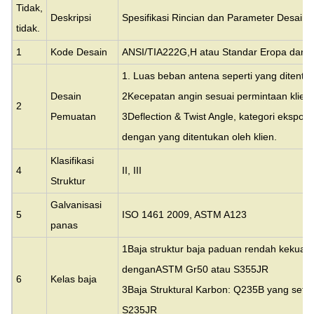
Tidak,
Deskripsi
Spesifikasi Rincian dan Parameter Desain
tidak.
1
Kode Desain
ANSI/TIA222G,H atau Standar Eropa dan l
1. Luas beban antena seperti yang ditentuka
Desain
2Kecepatan angin sesuai permintaan klien.
2
Pemuatan
3Deflection & Twist Angle, kategori eksposu
dengan yang ditentukan oleh klien.
Klasifikasi
4
II, III
Struktur
Galvanisasi
5
ISO 1461 2009, ASTM A123
panas
1Baja struktur baja paduan rendah kekuata
dengan
ASTM Gr50 atau S355JR
6
Kelas baja
3Baja Struktural Karbon: Q235B yang set
S235JR