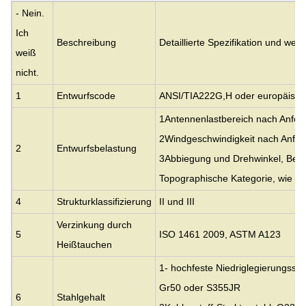
- Nein.
Ich
Beschreibung
Detaillierte Spezifikation und we
weiß
nicht.
1
Entwurfscode
ANSI/TIA222G,H oder europäisc
1Antennenlastbereich nach Anfor
2Windgeschwindigkeit nach Anfor
2
Entwurfsbelastung
3Abbiegung und Drehwinkel, Belic
Topographische Kategorie, wie 
4
Strukturklassifizierung
II und III
Verzinkung durch
5
ISO 1461 2009, ASTM A123
Heißtauchen
1- hochfeste Niedriglegierungssta
Gr50 oder S355JR
6
Stahlgehalt