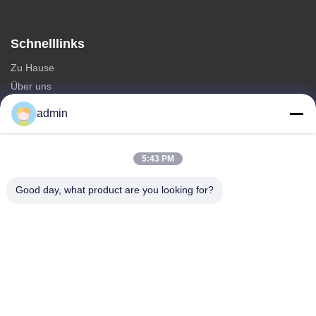
Schnelllinks
Zu Hause
Über uns
produits
admin
Kontakt
Kategorien
5:43 PM
Monopole Stahlturm
Good day, what product are you looking for?
dreieckiger Antennturm
Winkeleisenturm
Selbsttragender Turm
Unechte Baum-Mobilfunkmast
Kontakt
Telefone: 0086-532-86627576