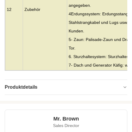
angegeben.
12
Zubehör
4Erdungssystem: Erdungsstange m
Stahlstrangkabel und Lugs usw. o
Kunden.
5- Zaun: Palisade-Zaun und Drah
Tor.
6. Sturzhaltesystem: Sturzhaltesy
7- Dach und Generator Käfig: w
Produktdetails
Material:
Stahl
Height:
0-300m
Mr. Brown
Structrue Type:
Gitter mit 3 oder 4 Beinen
Sales Director