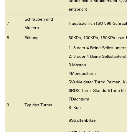
3Kohlenstoff-Strukturstahl: Q23
entspricht
Schrauben und
7
Hauptsächlich ISO 898-Schrauben
Muttern
8
Stiftung
50KPa, 100KPa, 150KPa usw. Bod
1. 3 oder 4 Beine Selbst unterstü
2. 3 oder 4 Beine Selbstunterstüt
3.
Masten
4Monopolturm
5Verkleideter Turm: Palmen, Kief
6RDS-Turm: Standort/Turm für de
7Dachturm
9
Typ des Turms
8. Kuh
9Straßenblitze