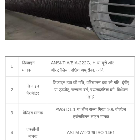
डिजाइन
ANSI-TIA/EIA-222G, H या यूरो और
1
मानक
ऑस्ट्रेलिया, दक्षिण अफ्रीका, आदि
डिजाइन हवा की गति, परिचालन हवा की गति, ईपीए
डिजाइन
2
या एफपीए, संरचना वर्ग, स्थलाकृतिक वर्ग, विक्षेपण
पैरामीटर
डिग्री
AWS D1.1 या चीन राज्य ग्रिड 10k वोल्टेज
3
वेल्डिंग मानक
ट्रांसमिशन लाइन मानक
एचडीजी
4
ASTM A123 या ISO 1461
मानक