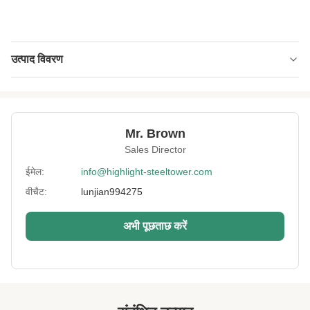
उत्पाद विवरण
Type:
उपचारित छाल और पत्तियों के साथ एचडीजी मोनोपोल
Material:
जीबी Q235 या Q355
Mr. Brown
Surface
एचडीजी और छाल
Sales Director
Treatment:
ईमेल:
info@highlight-steeltower.com
Advanced
2,400 टन प्रेस मशीन और लेजर कटिंग मशीन, ऑटो
Equipment:
वाल्डिंग मशीनें
वीचैट:
lunjian994275
Height:
0-200मी
अभी पूछताछ करें
Warranty:
3000टन/माह
Port:
क़िंगदाओ
High Light:
कृत्रिम एकाधिकार टावर
,
ताड़ के पेड़ का एकाधिकार टावर
,
एकाधिकार कृत्रिम पेड़ सेल टावर