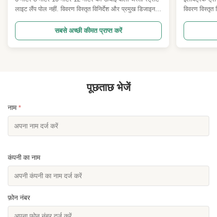
लाइट लैंप पोल नहीं. विवरण विस्तृत विनिर्देश और प्रमुख डिजाइन
विवरण विस्तृत
पैरामीटर 1 डिजाइन कोड ANSI/TIA222G,H या यूरोपीय मानक
कोड ANSI/TI
और अन्य 2 डिजाइन लोडिंग 1दुनिया भर में ग्राहकों द्वारा निर्दिष्ट
डिजाइन लोडिंग 1
सबसे अच्छी कीमत प्राप्त करें
किए गए अनुसार एंटीना लोड क्षेत्र। 2- हवा की गति ग्राहकों द्वारा
अनुसार एंटीना 
...
के अनुसार। ..
पूछताछ भेजें
नाम
*
कंपनी का नाम
फ़ोन नंबर