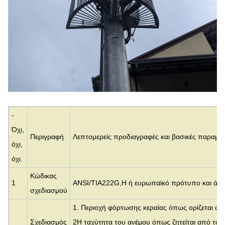
-
Όχι,
Περιγραφή
Λεπτομερείς προδιαγραφές και βασικές παραμέ
όχι,
όχι.
Κώδικας
1
ANSI/TIA222G,H ή ευρωπαϊκό πρότυπο και άλλ
σχεδιασμού
1. Περιοχή φόρτωσης κεραίας όπως ορίζεται απ
Σχεδιασμός
2Η ταχύτητα του ανέμου όπως ζητείται από του