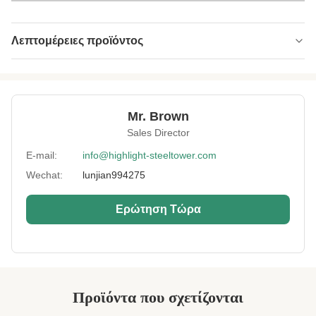
Λεπτομέρειες προϊόντος
Material:
Ατσάλι
Height:
0-300μ.
Mr. Brown
Structrue Type:
μονόπολο
Sales Director
Certification:
SGS, CE, ISO
E-mail:
info@highlight-steeltower.com
Wechat:
lunjian994275
Warranty:
15 Χρόνια
Surface
HDG ή ζωγραφική
Ερώτηση Τώρα
Treatment:
Lightning
Συμπεριλαμβανομένος
Protection:
Installation:
Εύκολα και Γρήγορα
Προϊόντα που σχετίζονται
Lifetime:
Τουλάχιστον 20 χρόνια