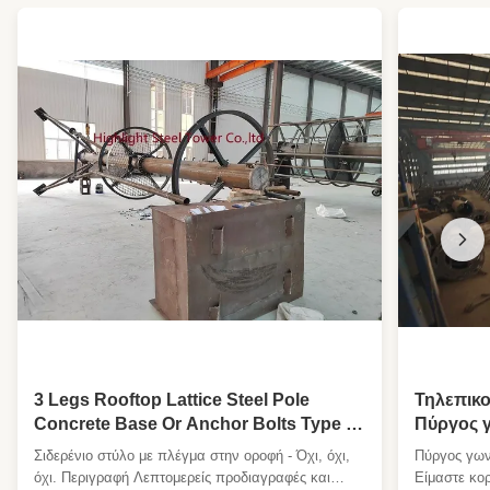
Foundation Type:
Σιδηροτροφικές βάσεις ή άγκυρα
Maintenance:
Χαμηλό Κόστος
Antenna Load:
Σύμφωνα με την απαίτηση του πελάτη
Wind Resistance:
Έως 340 km/h
Character:
καταλαμβάνουν μικρή περιοχή, όμορφη
εμφάνιση
High Light:
ηλιακός στύλος φωτισμού εξωτερικού
χώρου
,
ενιαίος ηλιακός στύλος φωτισμού
,
ενιαίος στύλος φαναριού κυκλοφορίας
προς πώληση
3 Legs Rooftop Lattice Steel Pole
Τηλεπικο
Concrete Base Or Anchor Bolts Type 0-
Πύργος γ
300m Height
Σιδερένιο στύλο με πλέγμα στην οροφή - Όχι, όχι,
Πύργος γων
όχι. Περιγραφή Λεπτομερείς προδιαγραφές και
Είμαστε κο