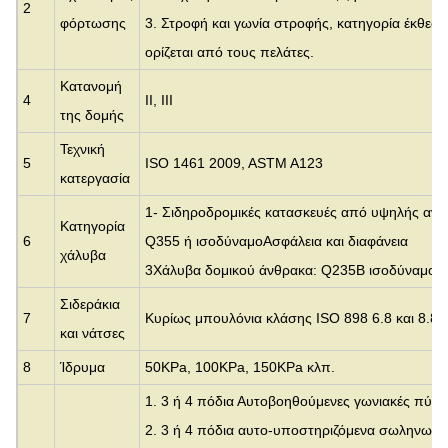
2
φόρτωσης
3. Στροφή και γωνία στροφής, κατηγορία έκθεσ
ορίζεται από τους πελάτες.
Κατανομή
4
ΙΙ, III
της δομής
Τεχνική
5
ISO 1461 2009, ASTM A123
κατεργασία
1- Σιδηροδρομικές κατασκευές από υψηλής αντ
Κατηγορία
6
Q355 ή ισοδύναμο
Ασφάλεια και διαφάνεια
χάλυβα
3Χάλυβα δομικού άνθρακα: Q235B ισοδύναμο 
Σιδεράκια
7
Κυρίως μπουλόνια κλάσης ISO 898 6.8 και 8.8
και νάτσες
8
Ίδρυμα
50KPa, 100KPa, 150KPa κλπ.
1. 3 ή 4 πόδια Αυτοβοηθούμενες γωνιακές πύρ
2. 3 ή 4 πόδια αυτο-υποστηριζόμενα σωληνωτέ