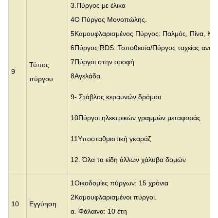
3.
Πύργος με έλικα
4Ο Πύργος Μονοπώλης.
5Καμουφλαρισμένος Πύργος: Παλμός, Πίνα, Κο
6Πύργος RDS: Τοποθεσία/Πύργος ταχείας ανάπ
7Πύργοι στην οροφή.
Τύπος
9
8Αγελάδα.
πύργου
9- Στάβλος κεραυνών δρόμου
10Πύργοι ηλεκτρικών γραμμών μεταφοράς
11Υποσταθμιστική γκαράζ
12. Όλα τα είδη άλλων χάλυβα δομών
1Οικοδομίες πύργων: 15 χρόνια
2Καμουφλαρισμένοι πύργοι.
10
Εγγύηση
α. Φάλαινα: 10 έτη