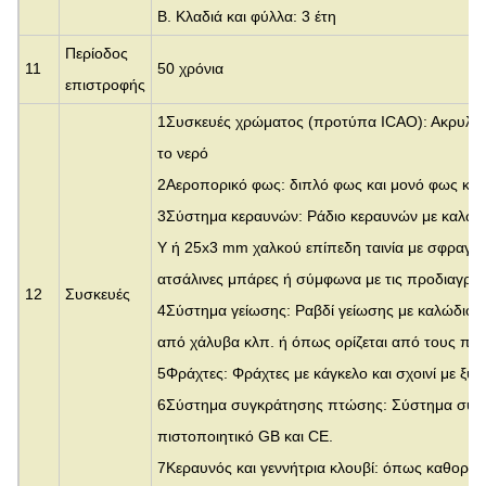
Β. Κλαδιά και φύλλα: 3 έτη
Περίοδος
11
50 χρόνια
επιστροφής
1Συσκευές χρώματος (προτύπα ICAO): Ακρυλικ
το νερό
2Αεροπορικό φως: διπλό φως και μονό φως και
3Σύστημα κεραυνών: Ράδιο κεραυνών με καλωδ
Y ή 25x3 mm χαλκού επίπεδη ταινία με σφραγίδ
ατσάλινες μπάρες ή σύμφωνα με τις προδιαγρα
12
Συσκευές
4Σύστημα γείωσης: Ραβδί γείωσης με καλώδιο 
από χάλυβα κλπ. ή όπως ορίζεται από τους πελ
5Φράχτες: Φράχτες με κάγκελο και σχοινί με ξυρ
6Σύστημα συγκράτησης πτώσης: Σύστημα συγ
πιστοποιητικό GB και CE.
7Κεραυνός και γεννήτρια κλουβί: όπως καθορίζε