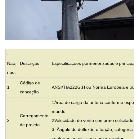
-
Não,
Descrição
Especificações pormenorizadas e principais
não.
Código de
1
ANSI/TIA222G,H ou Norma Europeia e outr
conceção
1Área de carga da antena conforme especifi
mundo.
Carregamento
2
2Velocidade do vento conforme solicitado pel
de projeto
3. Ângulo de deflexão e torção, categoria de
conforme especificado pelos clientes.