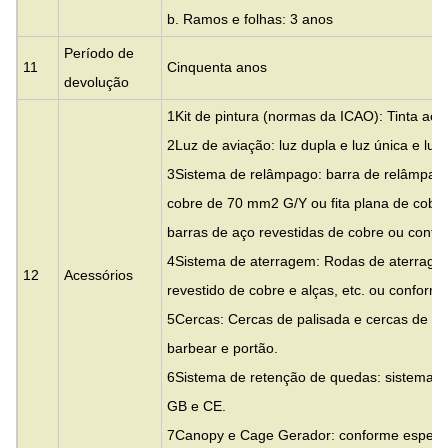
b. Ramos e folhas: 3 anos
Período de
11
Cinquenta anos
devolução
1Kit de pintura (normas da ICAO): Tinta acrí
2Luz de aviação: luz dupla e luz única e luz 
3Sistema de relâmpago: barra de relâmpag
cobre de 70 mm2 G/Y ou fita plana de cob
barras de aço revestidas de cobre ou confor
4Sistema de aterragem: Rodas de aterrage
12
Acessórios
revestido de cobre e alças, etc. ou conforme
5Cercas: Cercas de palisada e cercas de m
barbear e portão.
6Sistema de retenção de quedas: sistema de
GB e CE.
7Canopy e Cage Gerador: conforme especifi