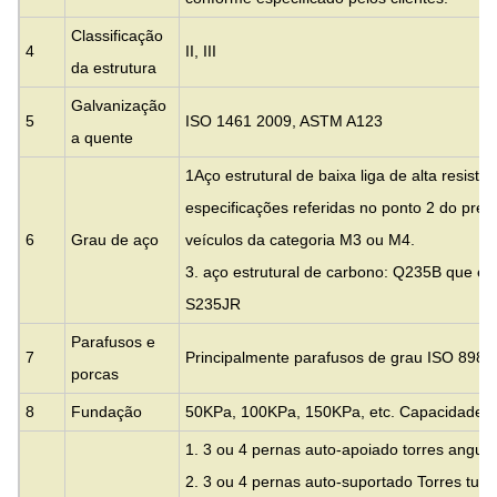
Classificação
4
II, III
da estrutura
Galvanização
5
ISO 1461 2009, ASTM A123
a quente
1Aço estrutural de baixa liga de alta resist
especificações referidas no ponto 2 do pre
6
Grau de aço
veículos da categoria M3 ou M4.
3. aço estrutural de carbono: Q235B que é
S235JR
Parafusos e
7
Principalmente parafusos de grau ISO 898 6
porcas
8
Fundação
50KPa, 100KPa, 150KPa, etc. Capacidade d
1. 3 ou 4 pernas auto-apoiado torres angula
2. 3 ou 4 pernas auto-suportado Torres tubu