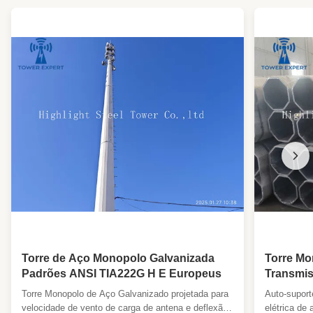
Foundation Type:
Base de betão ou parafusos de ancoragem
Maintenance:
Baixo custo
Antenna Load:
Conforme a exigência do cliente
Wind Resistance:
Até 340 km/h
Character:
ocupar pequena área, bela aparência
High Light:
Pólos solares de rua ao ar livre
,
pólo solar único de rua
,
para venda de um único poste de
semáforo
Torre de Aço Monopolo Galvanizada
Torre Mo
Padrões ANSI TIA222G H E Europeus
Transmis
Autoport
Torre Monopolo de Aço Galvanizado projetada para
Auto-supor
Único
velocidade de vento de carga de antena e deflexão
elétrica de 