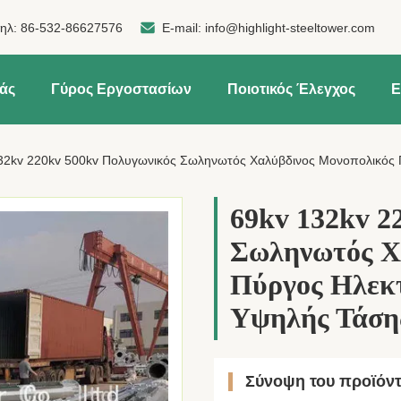
τηλ:
86-532-86627576
E-mail:
info@highlight-steeltower.com
μάς
Γύρος Εργοστασίων
Ποιοτικός Έλεγχος
Ε
32kv 220kv 500kv Πολυγωνικός Σωληνωτός Χαλύβδινος Μονοπολικός 
69kv 132kv 2
Σωληνωτός Χ
Πύργος Ηλεκτ
Υψηλής Τάση
Σύνοψη του προϊόν