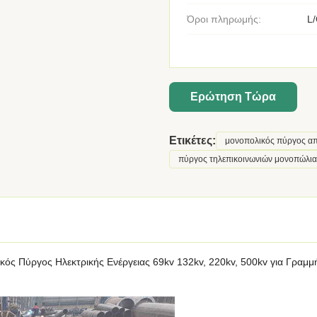
Όροι πληρωμής:
L/
Ερώτηση Τώρα
Ετικέτες:
μονοπολικός πύργος α
πύργος τηλεπικοινωνιών μονοπώλια
ς Πύργος Ηλεκτρικής Ενέργειας 69kv 132kv, 220kv, 500kv για Γραμμ