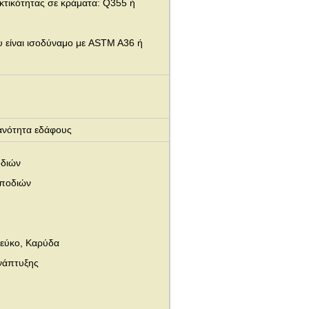
κτικότητας σε κράματα: Q355 ή
 είναι ισοδύναμο με ASTM A36 ή
ανότητα εδάφους
οδιών
 ποδιών
Πεύκο, Καρύδα
νάπτυξης