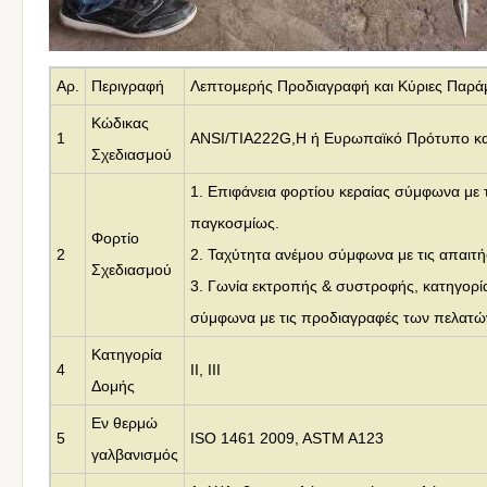
Αρ.
Περιγραφή
Λεπτομερής Προδιαγραφή και Κύριες Παρά
Κώδικας
1
ANSI/TIA222G,H ή Ευρωπαϊκό Πρότυπο κα
Σχεδιασμού
1. Επιφάνεια φορτίου κεραίας σύμφωνα με
παγκοσμίως.
Φορτίο
2
2. Ταχύτητα ανέμου σύμφωνα με τις απαιτή
Σχεδιασμού
3. Γωνία εκτροπής & συστροφής, κατηγορί
σύμφωνα με τις προδιαγραφές των πελατώ
Κατηγορία
4
II, III
Δομής
Εν θερμώ
5
ISO 1461 2009, ASTM A123
γαλβανισμός