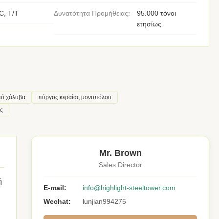
C, T/T
Δυνατότητα Προμήθειας:
95.000 τόνοι
ετησίως
πό χάλυβα
πύργος κεραίας μονοπόλου
ς
Mr. Brown
Sales Director
ή
E-mail:
info@highlight-steeltower.com
Wechat:
lunjian994275