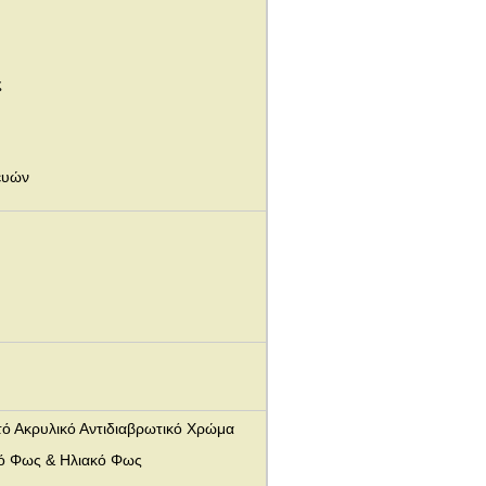
ς
ευών
τό Ακρυλικό Αντιδιαβρωτικό Χρώμα
νό Φως & Ηλιακό Φως