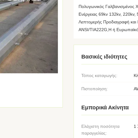
Πολυγωνικός Γαλβανισμένος 
Ενέργειας 69kv 132kv, 220kv,
Λεπτομερής Προδιαγραφή και 
ANSI/TIA222G,H ή Ευρωπαϊκό 
Βασικές ιδιότητες
Τόπος καταγωγής:
Κί
Πιστοποίηση:
A
Εμπορικά Ακίνητα
Ελάχιστη ποσότητα
1 
παραγγελίας: