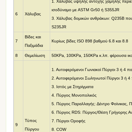
1. Χάλυβας υψηλής αντοχής χαμηλής περιε
ισοδύναμο με
ASTM Gr50 ή S355JR
6
Χάλυβας
3. Χάλυβας δομικών ανθράκων: Q235B που
S235JR
Βίδες και
7
Κυρίως βίδες ISO 898 βαθμού 6.8 και 8.8
Παξιμάδια
8
Θεμελίωση
50KPa, 100KPa, 150KPa κ.λπ. φέρουσα ικ
1. Αυτοφερόμενοι Γωνιακοί Πύργοι 3 ή 4 π
2. Αυτοφερόμενοι Σωληνωτοί Πύργοι 3 ή 4
3.
Ιστός με Στηρίγματα
4. Πύργος Μονοπολικός
5. Πύργος Παραλλαγής: Δέντρο Φοίνικας, 
6. Πύργος RDS: Πύργος/Θέση Γρήγορης Α
Τύπος
7. Πύργοι Οροφής
9
Πύργου
8. COW