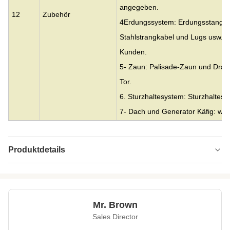
angegeben.
12
Zubehör
4Erdungssystem: Erdungsstange m
Stahlstrangkabel und Lugs usw. o
Kunden.
5- Zaun: Palisade-Zaun und Drah
Tor.
6. Sturzhaltesystem: Sturzhaltesy
7- Dach und Generator Käfig: w
Produktdetails
Material:
Stahl
Height:
0-300m
Mr. Brown
Structrue Type:
einzelner Monopol
Sales Director
Certification:
SGS, CE, ISO