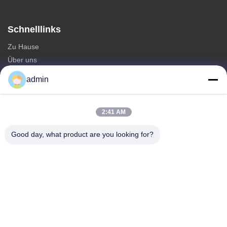
Schnelllinks
Zu Hause
Über uns
produits
admin
Kontakt
Kategorien
2:41 AM
Monopole Stahlturm
Good day, what product are you looking for?
dreieckiger Antennturm
Winkeleisenturm
Selbsttragender Turm
Unechte Baum-Mobilfunkmast
Kontakt
Telefone: 0086-532-86627576