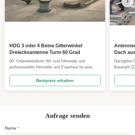
Wind Resistance:
Bis zu 340 km/h
Character:
Nehmen Sie eine kleine Fläche ein, schönes
Aussehen
High Light:
Monopol aus galvanisiertem Stahl
,
Elektro-Strommastturm
,
Stahlmonopolturm 220kv
HDG 3 oder 4 Beine Gitterwinkel
Antennen
Dreiecksantenne Turm 60 Grad
Dach aus
Q355, de
60° Gitterwinkelturm Wir sind führender und
Dachgitter-
professioneller Hersteller und Exporteur für eine
Baustahl Q
Reihe von Telecm & Electric Towers & Poles. Wir
der die Dac
haben professionelle Ingenieure, die gut in PLS oder
Beschreibun
Bestpreis erhalten
MStower-Design und 3D-Detailing-Software sind, die
Hauptdesig
Produktionslinie unterstützten Fortschritt generieren
ANSI/TIA22
...
andere 2 Au
Anfrage senden
Name
*