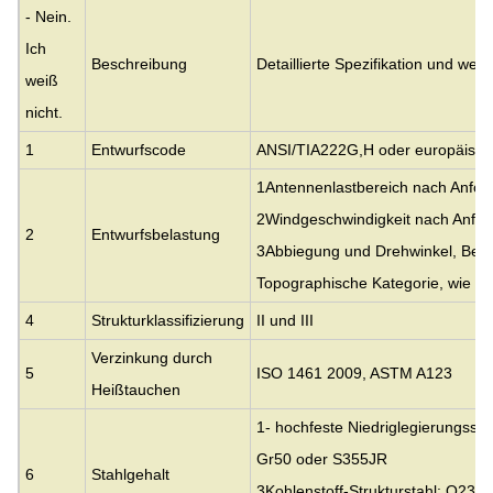
- Nein.
Ich
Beschreibung
Detaillierte Spezifikation und we
weiß
nicht.
1
Entwurfscode
ANSI/TIA222G,H oder europäisc
1Antennenlastbereich nach Anfor
2Windgeschwindigkeit nach Anfor
2
Entwurfsbelastung
3Abbiegung und Drehwinkel, Belic
Topographische Kategorie, wie 
4
Strukturklassifizierung
II und III
Verzinkung durch
5
ISO 1461 2009, ASTM A123
Heißtauchen
1- hochfeste Niedriglegierungssta
Gr50 oder S355JR
6
Stahlgehalt
3Kohlenstoff-Strukturstahl: Q23