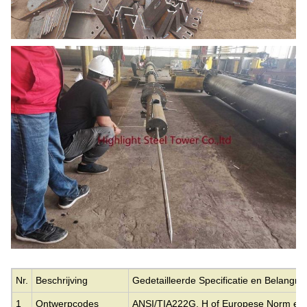
Nr.
Beschrijving
Gedetailleerde Specificatie en Belangri
1
Ontwerpcodes
ANSI/TIA222G, H of Europese Norm en