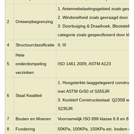
1. Antennebelastingsgebied zoals gespec
2. Windsnelheid zoals gevraagd door de
2
Ontwerpbegrenzing
3. Doorbuiging & Draaihoek, Blootstelli
categorie zoals gespecificeerd door klan
4
Structuurclassificatie
II, III
Hete
5
onderdompeling
ISO 1461 2009, ASTM A123
verzinken
1. Hoogsterkte laaggelegeerd constructi
met
ASTM Gr50 of S355JR
6
Staal Kwaliteit
3. Koolstof Constructiestaal: Q235B wat
S235JR
7
Bouten en Moeren
Voornamelijk ISO 898 klasse 6.8 en 8.8
8
Fundering
50KPa, 100KPa, 150KPa etc. bodem d