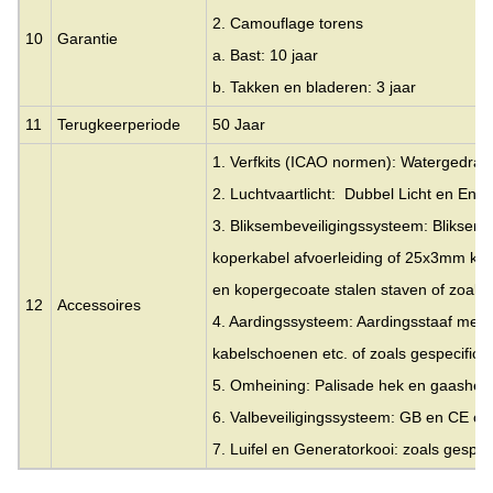
2. Camouflage torens
10
Garantie
a. Bast: 10 jaar
b. Takken en bladeren: 3 jaar
11
Terugkeerperiode
50 Jaar
1. Verfkits (ICAO normen): Watergedrage
2. Luchtvaartlicht: Dubbel Licht en Enke
3. Bliksembeveiligingssysteem: Blikse
koperkabel afvoerleiding of 25x3mm ko
en kopergecoate stalen staven of zoals 
12
Accessoires
4. Aardingssysteem: Aardingsstaaf met 
kabelschoenen etc. of zoals gespecifice
5. Omheining: Palisade hek en gaashek
6. Valbeveiligingssysteem: GB en CE cert
7. Luifel en Generatorkooi: zoals gespec