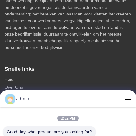
samenwerking, eerlijk en betrouwbaar, baanbrekende innovatie,
en doorzettingsvermogen als de kernwaarden van de
onderneming; het bereiken van waarden voor klanten,het creëren
van kansen voor werknemers, zorgvuldig elk project af te ronden,
bijdragen te leveren aan de welvaart van onze stad en land is
onze bedrijfsmissie; duurzaam te ontwikkelen om het meeste
klantvertrouwen, maatschappelijk respect,en cohesie van het
personeel, is onze bedrijfsvisie.
Snelle links
Huis
Over Ons
producten
admin
Neem contact met ons op
Categorieën
2:32 PM
Staal Monopole Toren
Good day, what product are you looking for?
driehoekige antenntoren