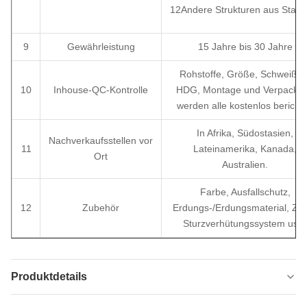
12Andere Strukturen aus Stahl
9
Gewährleistung
15 Jahre bis 30 Jahre
Rohstoffe, Größe, Schweißen
10
Inhouse-QC-Kontrolle
HDG, Montage und Verpacku
werden alle kostenlos berichte
In Afrika, Südostasien,
Nachverkaufsstellen vor
11
Lateinamerika, Kanada,
Ort
Australien.
Farbe, Ausfallschutz,
12
Zubehör
Erdungs-/Erdungsmaterial, Za
Sturzverhütungssystem usw.
Produktdetails
Type:
3 oder 4