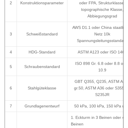
2
Konstruktionsparameter
oder FPA, Strukturklasse,
topographische Klasse,
Abbiegungsgrad
AWS D1.1 oder China staatlic
3
Schweißstandard
Netz 10k
Spannungsleitungsstandard
4
HDG-Standard
ASTM A123 oder ISO 1461
ISO 898 Gr. 6.8 oder 8.8 ode
5
Schraubenstandard
10.9
GBT Q355, Q235, ASTM A57
6
Stahlgüteklasse
gr.50, ASTM A36 oder S355J
S235JR
7
Grundlagenentwurf
50 kPa, 100 kPa, 150 kPa us
1. Eckturm in 3 Beinen oder 4
Beinen