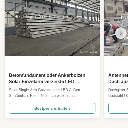
Betonfundament oder Ankerbolzen
Antennen
Solar-Einzelarm verzinkte LED-
Dach aus
Außenstraßenlaternenmast
Q355, de
Solar Single Arm Galvanisierte LED Außen
Dachgitter-
Außenampelmast
Straßenlicht Pole - Nein. Ich weiß nicht.
Baustahl Q
Beschreibung Detaillierte Spezifikation und
der die Dac
wesentliche Konstruktionsparameter 1
Beschreibun
Bestpreis erhalten
Entwurfscode ANSI/TIA222G,H oder europäische
Hauptdesig
Norm und andere 2 Entwurfsbelastung
ANSI/TIA22
1Antennenlastbereich nach Anforderung der Kunden
andere 2 Au