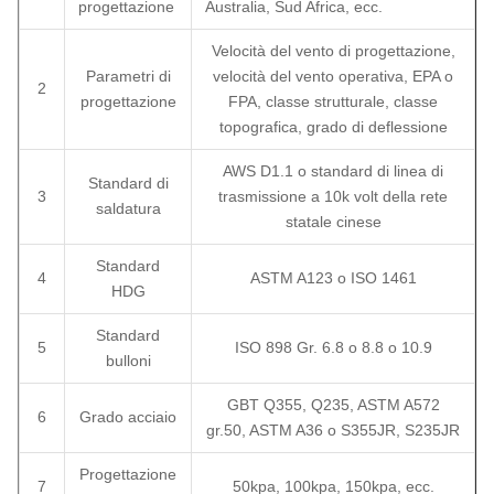
progettazione
Australia, Sud Africa, ecc.
Velocità del vento di progettazione,
Parametri di
velocità del vento operativa, EPA o
2
progettazione
FPA, classe strutturale, classe
topografica, grado di deflessione
AWS D1.1 o standard di linea di
Standard di
3
trasmissione a 10k volt della rete
saldatura
statale cinese
Standard
4
ASTM A123 o ISO 1461
HDG
Standard
5
ISO 898 Gr. 6.8 o 8.8 o 10.9
bulloni
GBT Q355, Q235, ASTM A572
6
Grado acciaio
gr.50, ASTM A36 o S355JR, S235JR
Progettazione
7
50kpa, 100kpa, 150kpa, ecc.