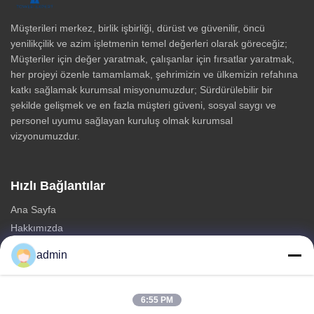
Müşterileri merkez, birlik işbirliği, dürüst ve güvenilir, öncü
yenilikçilik ve azim işletmenin temel değerleri olarak göreceğiz;
Müşteriler için değer yaratmak, çalışanlar için fırsatlar yaratmak,
her projeyi özenle tamamlamak, şehrimizin ve ülkemizin refahına
katkı sağlamak kurumsal misyonumuzdur; Sürdürülebilir bir
şekilde gelişmek ve en fazla müşteri güveni, sosyal saygı ve
personel uyumu sağlayan kuruluş olmak kurumsal
vizyonumuzdur.
Hızlı Bağlantılar
Ana Sayfa
Hakkımızda
Ürünler
admin
Bize Ulaşın
Kategoriler
6:55 PM