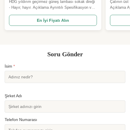
HDG yıldırım geçirmez güneş lambası sokak direği
Çatının üst 
- Hayır, hayır. Açıklama Ayrıntılı Spesifikasyon ve
Açıklama Ay
Ana Tasarım Parametreleri 1 Tasarım Kodu
Parametrel
ANSI/TIA222G,H veya Avrupa Standartı ve diğerleri
veya Avrupa
En İyi Fiyatı Alın
2 Tasarım Yükleme 1Anten yük alanı, dünya
Yükleme 1An
çapındaki müşteriler tarafından belirtildiği gibi.
müşteriler t
2Rüzgar hızı mü...
müşterilerin 
Soru Gönder
İsim
*
Şirket Adı
Telefon Numarası