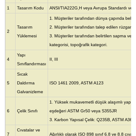
1
Tasarım Kodu
ANSI/TIA222G,H veya Avrupa Standardı ve di
1. Müşteriler tarafından dünya çapında belirt
Tasarım
2. Müşteriler tarafından talep edilen rüzgar hı
2
Yüklemesi
3. Müşteriler tarafından belirtilen sapma ve
kategorisi, topoğrafik kategori.
Yapı
4
II, III
Sınıflandırması
Sıcak
5
Daldırma
ISO 1461 2009, ASTM A123
Galvanizleme
1. Yüksek mukavemetli düşük alaşımlı yapısa
6
Çelik Sınıfı
eşdeğeri
ASTM Gr50 veya S355JR
3. Karbon Yapısal Çelik: Q235B, ASTM A36 
Cıvatalar ve
7
Ağırlıklı olarak ISO 898 sınıf 6.8 ve 8.8 cıvata