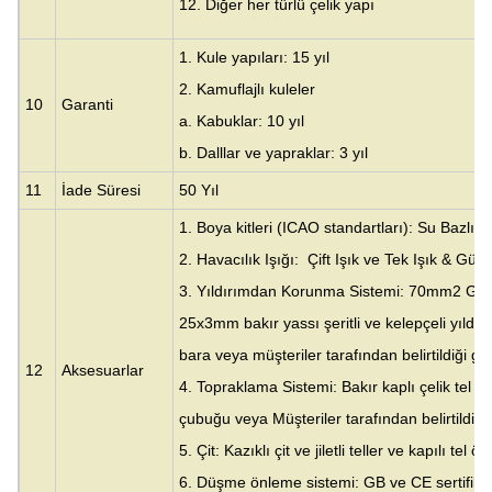
12. Diğer her türlü çelik yapı
1. Kule yapıları: 15 yıl
2. Kamuflajlı kuleler
10
Garanti
a. Kabuklar: 10 yıl
b. Dalllar ve yapraklar: 3 yıl
11
İade Süresi
50 Yıl
1. Boya kitleri (ICAO standartları): Su Bazlı A
2. Havacılık Işığı: Çift Işık ve Tek Işık & Güneş
3. Yıldırımdan Korunma Sistemi: 70mm2 G/Y ba
25x3mm bakır yassı şeritli ve kelepçeli yıldır
bara veya müşteriler tarafından belirtildiği gib
12
Aksesuarlar
4. Topraklama Sistemi: Bakır kaplı çelik tel ka
çubuğu veya Müşteriler tarafından belirtildiği 
5. Çit: Kazıklı çit ve jiletli teller ve kapılı tel ör
6. Düşme önleme sistemi: GB ve CE sertifika