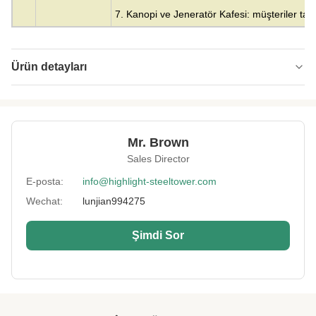
7. Kanopi ve Jeneratör Kafesi: müşteriler taraf
Ürün detayları
Material:
Çelik
Height:
0-300m
Mr. Brown
Structrue Type:
tek kutuplu
Sales Director
Certification:
SGS, CE, ISO
E-posta:
info@highlight-steeltower.com
Wechat:
lunjian994275
Warranty:
15 Yıl
Surface
HDG veya boyama
Şimdi Sor
Treatment:
Lightning
Sos, Salça, Reçel, Ketçap
Protection:
Installation:
Kolay ve Hızlı