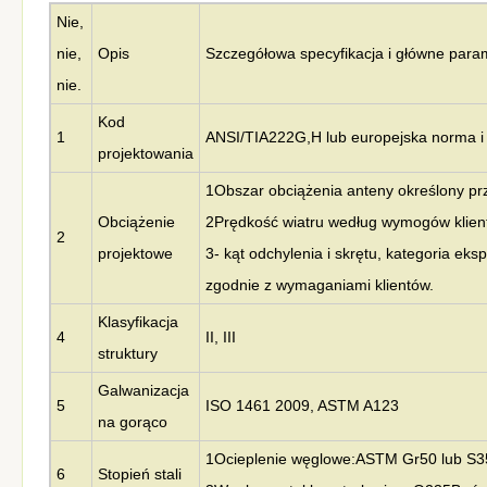
Nie,
nie,
Opis
Szczegółowa specyfikacja i główne para
nie.
Kod
1
ANSI/TIA222G,H lub europejska norma i
projektowania
1Obszar obciążenia anteny określony prz
Obciążenie
2Prędkość wiatru według wymogów klien
2
projektowe
3- kąt odchylenia i skrętu, kategoria eks
zgodnie z wymaganiami klientów.
Klasyfikacja
4
II, III
struktury
Galwanizacja
5
ISO 1461 2009, ASTM A123
na gorąco
1Ocieplenie węglowe:
ASTM Gr50 lub S
6
Stopień stali