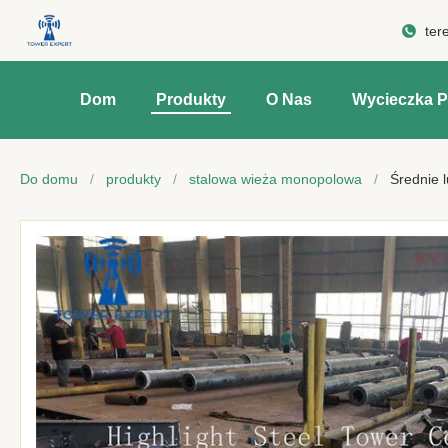
ter
Dom
Produkty
O Nas
Wycieczka P
Do domu
/
produkty
/
stalowa wieża monopolowa
/
Średnie 