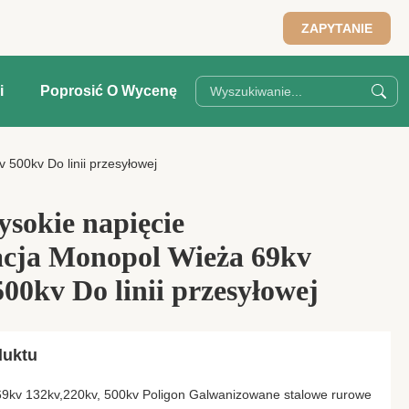
ZAPYTANIE
i
Poprosić O Wycenę
500kv Do linii przesyłowej
ysokie napięcie
cja Monopol Wieża 69kv
00kv Do linii przesyłowej
duktu
 69kv 132kv,220kv, 500kv Poligon Galwanizowane stalowe rurowe