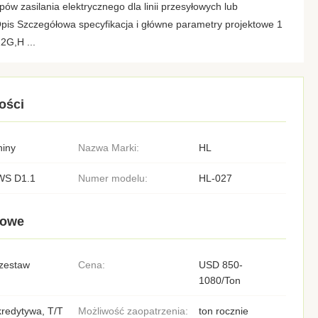
ów zasilania elektrycznego dla linii przesyłowych lub
 Opis Szczegółowa specyfikacja i główne parametry projektowe 1
2G,H ...
ości
hiny
Nazwa Marki:
HL
WS D1.1
Numer modelu:
HL-027
lowe
zestaw
Cena:
USD 850-
1080/Ton
redytywa, T/T
Możliwość zaopatrzenia:
ton rocznie