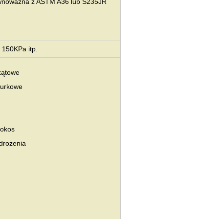
ównoważna z ASTM A36 lub S235JR
150KPa itp.
kątowe
rurkowe
kokos
drożenia