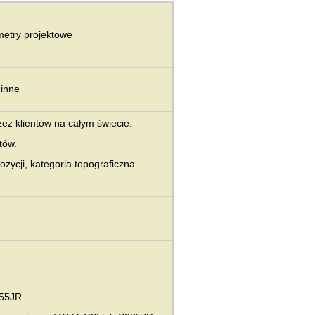
metry projektowe
 inne
ez klientów na całym świecie.
tów.
pozycji, kategoria topograficzna
355JR