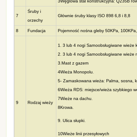
3Węglowa stal konstrukcyjna: Q235B r
Śruby i
7
Głównie śruby klasy ISO 898 6,8 i 8,8
orzechy
8
Fundacja
Pojemność nośna gleby 50KPa, 100KPa, 
1. 3 lub 4 nogi Samoobsługiwane wieże 
2. 3 lub 4 nogi Samoobsługiwane wieże 
3.
Mast z gazem
4Wieża Monopolu.
5- Zamaskowana wieża: Palma, sosna, 
6Wieża RDS: miejsce/wieża szybkiego w
7Wieże na dachu.
9
Rodzaj wieży
8Krowa.
9. Ulica słupki.
10Wieże linii przesyłowych