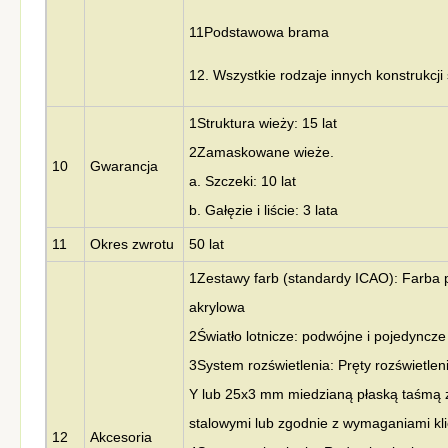
11Podstawowa brama
12. Wszystkie rodzaje innych konstrukcji
1Struktura wieży: 15 lat
2Zamaskowane wieże.
10
Gwarancja
a. Szczeki: 10 lat
b. Gałęzie i liście: 3 lata
11
Okres zwrotu
50 lat
1Zestawy farb (standardy ICAO): Farba
akrylowa
2Światło lotnicze: podwójne i pojedyncze 
3System rozświetlenia: Pręty rozświetle
Y lub 25x3 mm miedzianą płaską taśmą z
stalowymi lub zgodnie z wymaganiami kl
12
Akcesoria