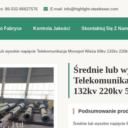
en:
86-532-86627576
E-mail:
info@highlight-steeltower.com
o Fabryce
Kontrola Jakości
Skontaktuj Się Z Nam
lub wysokie napięcie Telekomunikacja Monopol Wieża 69kv 132kv 220kv 
Średnie lub w
Telekomunika
132kv 220kv 5
Podsumowanie pro
Średnie lub wysokie napięcie