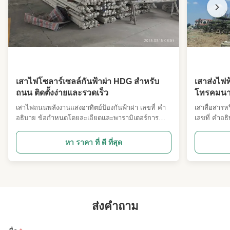
Character:
การค้ำยันแบบท่อหรือแบบมุมเต็มรูปแบบ
Pole Diameter:
60 มม. หรือสูงกว่า
Corrosion
สูง
Resistance:
เสาไฟโซลาร์เซลล์กันฟ้าผ่า HDG สำหรับ
เสาส่งไฟ
Load Capacity:
500 กก. หรือ cuostomized
ถนน ติดตั้งง่ายและรวดเร็ว
โทรคมนา
สังกะสี
เสาไฟถนนพลังงานแสงอาทิตย์ป้องกันฟ้าผ่า เลขที่ คำ
เสาสื่อสารหร
Installation
แผ่นฐานแบบเกลียว
อธิบาย ข้อกำหนดโดยละเอียดและพารามิเตอร์การ
เลขที่ คำอ
Method:
ออกแบบหลัก 1 รหัสการออกแบบ ANSI/TIA222G,H
พารามิเตอร
Productname:
หรือมาตรฐานยุโรปและอื่นๆ 2 การรับน้ำหนักออกแบบ
ANSI/TIA22
เสาเหล็กขัดแตะบนชั้นดาดฟ้า
หา ราคา ที่ ดี ที่สุด
1. พื้นที่รับน้ำหนักเสาอากาศตามที่ลูกค้าทั่วโลกกำหนด
รับน้ำหนักอ
2. ความเร็วลมตามที่ลูกค้าต้องการ 3. มุมการโก่งตัว
ลูกค้าทั่วโ
Standard
ได้รับการรับรองมาตรฐาน ISO 9001
Compliance:
และการบิด, ประเภทกา...
ต้องการ 3. 
Color:
สีเงินเมทัลลิค
ส่งคำถาม
Application:
เสาอากาศโทรคมนาคม การติดตั้งบนหลังคา