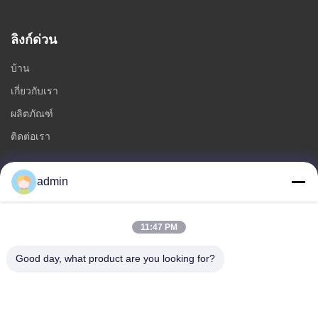
ลิงก์ด่วน
บ้าน
เกี่ยวกับเรา
ผลิตภัณฑ์
ติดต่อเรา
หมวดหมู่
admin
หอคอยโมโนโพลเหล็ก
หอแอนเทนเนียสามเหลี่ยม
11:47 PM
หอเหล็กมุม
Good day, what product are you looking for?
หอคอยพยุงตนเอง
หอส่งสัญญาณโทรศัพท์มือถือต้นไม้ปลอม