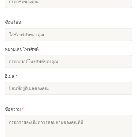
ชื่อบริษัท
หมายเลขโทรศัพท์
อีเมล
*
ข้อความ
*