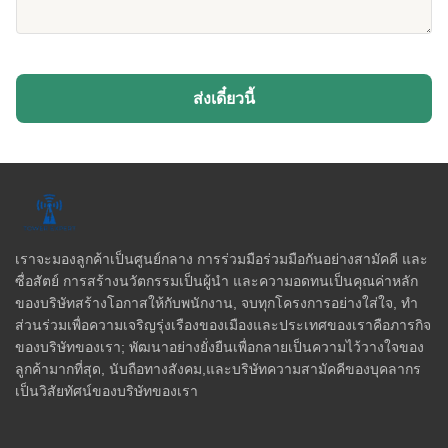
ส่งเดี๋ยวนี้
เราจะมองลูกค้าเป็นศูนย์กลาง การร่วมมือร่วมมือกันอย่างสามัคคี และ
ซื่อสัตย์ การสร้างนวัตกรรมเป็นผู้นํา และความอดทนเป็นคุณค่าหลัก
ของบริษัทสร้างโอกาสให้กับพนักงาน, จบทุกโครงการอย่างใส่ใจ, ทํา
ส่วนร่วมเพื่อความเจริญรุ่งเรืองของเมืองและประเทศของเราคือภารกิจ
ของบริษัทของเรา; พัฒนาอย่างยั่งยืนเพื่อกลายเป็นความไว้วางใจของ
ลูกค้ามากที่สุด, นับถือทางสังคม,และบริษัทความสามัคคีของบุคลากร
เป็นวิสัยทัศน์ของบริษัทของเรา