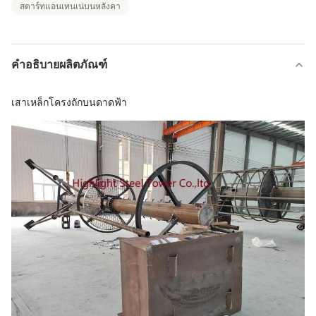
สตาร์ทแอนเทนเน่บนหลังคา
คำอธิบายผลิตภัณฑ์
เสาเหล็กโครงถักบนดาดฟ้า