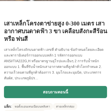
เสาเหล็กโครงตาข่ายสูง 0-300 เมตร เสา
อากาศบนดาดฟ้า 3 ขา เคลือบสังกะสีร้อน
หรือ พ่นสี
เสาเหล็กโครงถักบนดาดฟ้า เลขที่ คำอธิบาย ข้อกำหนดโดยละเอียด
และพารามิเตอร์การออกแบบหลัก 1 รหัสการออกแบบ
ANSI/TIA222G,H หรือมาตรฐานยุโรปและอื่นๆ 2 การรับน้ำหนัก
ออกแบบ 1. พื้นที่รับน้ำหนักเสาอากาศตามที่ลูกค้าทั่วโลกกำหนด 2.
ความเร็วลมตามที่ลูกค้าต้องการ 3. มุมโก่งและมุมบิด, ประเภทการ
สัมผัส, ประเภทภูมิปร...
สอบถามตอนนี้
แท็ก:
หอตั้งแอนเทนเนียบนหลังคา
สายเหล็กกล่อง