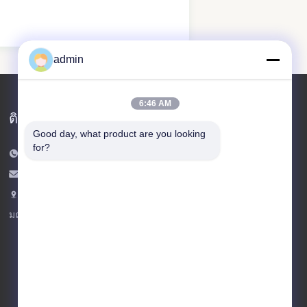
admin
6:46 AM
ติดต่อเรา
Good day, what product are you looking 
for?
โทรศัพท์: 86-532-86627576
อีเมล:
info@highlight-steeltower.com
เพิ่ม: เขตอุตสาหกรรมเจียวซี เมืองเจียวโจ
มณฑลซานตง ประเทศจีน