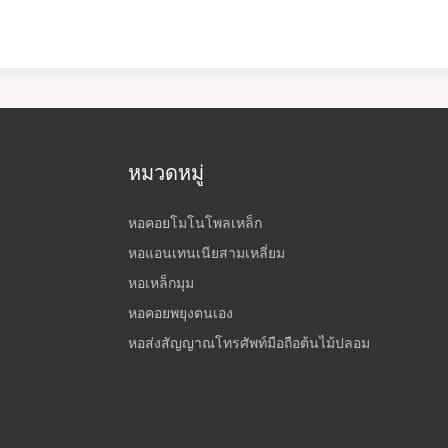
หมวดหมู่
หอคอยโมโนโพลเหล็ก
หอแอนเทนเนียสามเหลี่ยม
หอเหล็กมุม
หอคอยพยุงตนเอง
หอส่งสัญญาณโทรศัพท์มือถือต้นไม้ปลอม