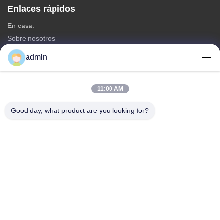
Enlaces rápidos
En casa.
Sobre nosotros
productos
admin
Contacta con nosotros
Categorías
11:00 AM
Torre monopolar de acero
Good day, what product are you looking for?
torre de antena triangular
torre de acero del ángulo
Torre autoportante
Torre de celdas de árbol falso
Contacta con nosotros
Tel: 0086-532-86627576
Correo electrónico:
info@highlight-steeltower.com