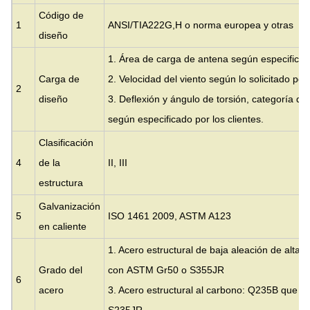
Código de
1
ANSI/TIA222G,H o norma europea y otras
diseño
1. Área de carga de antena según especificad
Carga de
2. Velocidad del viento según lo solicitado por 
2
diseño
3. Deflexión y ángulo de torsión, categoría de
según especificado por los clientes.
Clasificación
4
de la
II, III
estructura
Galvanización
5
ISO 1461 2009, ASTM A123
en caliente
1. Acero estructural de baja aleación de alta 
Grado del
con
ASTM Gr50 o S355JR
6
acero
3. Acero estructural al carbono: Q235B que e
S235JR