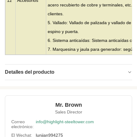
12
Accesorios
acero recubierto de cobre y terminales, etc. o
clientes.
5. Vallado: Vallado de palizada y vallado de 
espino y puerta.
6. Sistema anticaídas: Sistema anticaídas con
7. Marquesina y jaula para generador: según l
Detalles del producto
Material:
Acero
Height:
0-300m
Mr. Brown
Structrue Type:
Celosía de 3 o 4 patas
Sales Director
Certification:
SGS, CE, ISO
Correo
info@highlight-steeltower.com
electrónico:
Warranty:
15 años
El Wechat:
lunjian994275