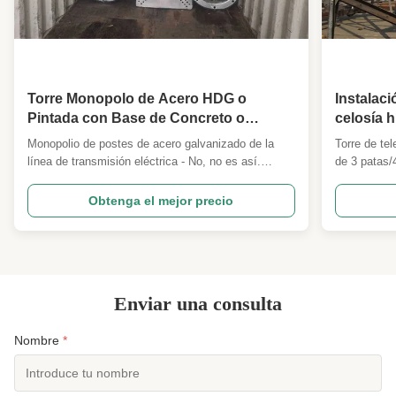
Foundation:
Perfil H o canal de acero
High Light:
Torre de sitio de despliegue rápido
,
Torre de despliegue rápido de acero
,
torre de despliegue rápido de cimentación
Torre Monopolo de Acero HDG o
Instalaci
Pintada con Base de Concreto o
celosía 
Pernos de Anclaje
patas 4 p
Monopolio de postes de acero galvanizado de la
Torre de te
telecomu
línea de transmisión eléctrica - No, no es así.
de 3 patas/
Descripción Especificación detallada y principales
exportador 
parámetros de diseño 1 Código de diseño
y postes de
Obtenga el mejor precio
ANSI/TIA222G,H o norma europea y otros 2 Carga
Contamos co
de diseño 1Área de carga de la antena según lo
diseño de P
especificado por los ...
que pueden 
Enviar una consulta
Nombre
*