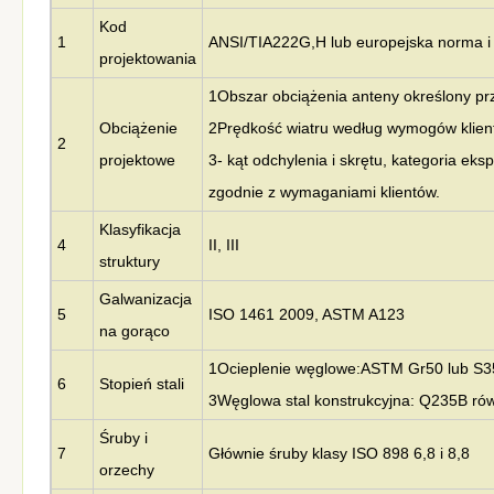
Kod
1
ANSI/TIA222G,H lub europejska norma i
projektowania
1Obszar obciążenia anteny określony prz
Obciążenie
2Prędkość wiatru według wymogów klien
2
projektowe
3- kąt odchylenia i skrętu, kategoria eks
zgodnie z wymaganiami klientów.
Klasyfikacja
4
II, III
struktury
Galwanizacja
5
ISO 1461 2009, ASTM A123
na gorąco
1Ocieplenie węglowe:
ASTM Gr50 lub S
6
Stopień stali
3Węglowa stal konstrukcyjna: Q235B r
Śruby i
7
Głównie śruby klasy ISO 898 6,8 i 8,8
orzechy