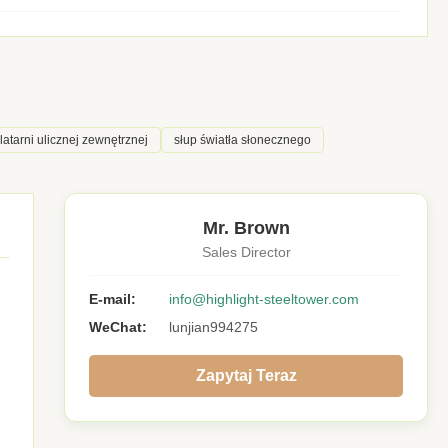
 latarni ulicznej zewnętrznej
słup światła słonecznego
Mr. Brown
Sales Director
E-mail:
info@highlight-steeltower.com
WeChat:
lunjian994275
Zapytaj Teraz