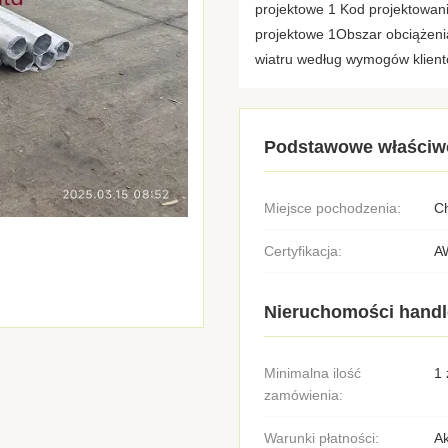
projektowe 1 Kod projektowan
projektowe 1Obszar obciążenia
wiatru według wymogów klientów
Podstawowe właściw
Miejsce pochodzenia:
C
Certyfikacja:
A
Nieruchomości hand
Minimalna ilość
1 
zamówienia:
Warunki płatności:
Ak