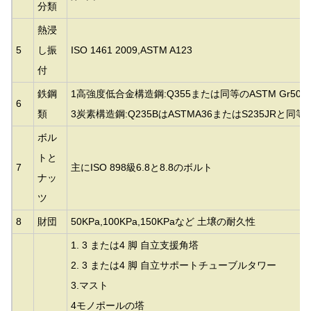
分類
熱浸
5
し振
ISO 1461 2009,ASTM A123
付
鉄鋼
1高強度低合金構造鋼:Q355または同等の
ASTM Gr50
6
類
3炭素構造鋼:Q235BはASTMA36またはS235JRと同
ボル
トと
7
主にISO 898級6.8と8.8のボルト
ナッ
ツ
8
財団
50KPa,100KPa,150KPaなど 土壌の耐久性
1. 3 または4 脚 自立支援角塔
2. 3 または4 脚 自立サポートチューブルタワー
3.
マスト
4モノポールの塔