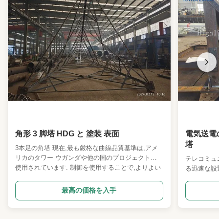
Antenna Load:
顧客の要求に応じて
Wind Resistance:
最高340km/h
Character:
占有面積が小さく、外観が美しい
High Light:
道路灯の電灯柱
,
単一モノポール
,
HDG路灯の柱
角形 3 脚塔 HDG と 塗装 表面
電気送電
塔
3本足の角塔 現在,最も厳格な曲線品質基準は,アメ
リカのタワー ウガンダや他の国のプロジェクトに
テレコミュ
使用されています. 制御を使用することで,よりよい
る迅速な設
風力抵抗性能を確保するために傾斜を制限します.
号 説明 詳
中国で最初の20の工場のうちの1つです 我々は,
コード ANS
最高の価格を入手
Telecm & 電動タワー & ポールの一連の主要なプロ
計荷重 1
フェッショナルメーカーと輸出業者です. 製造ライ
面積。 2.
ンの進歩を支える 3D 詳細化ソフトウェアです 製造
指定したた