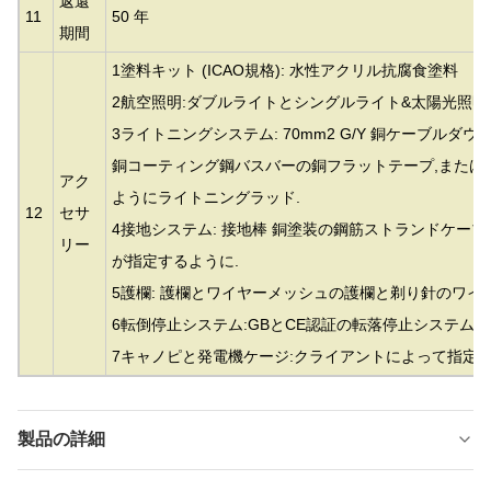
返還
11
50 年
期間
1塗料キット (ICAO規格): 水性アクリル抗腐食塗料
2航空照明:ダブルライトとシングルライト&太陽光照明
3ライトニングシステム: 70mm2 G/Y 銅ケーブルダウ
銅コーティング鋼バスバーの銅フラットテープ,または
アク
ようにライトニングラッド.
12
セサ
4接地システム: 接地棒 銅塗装の鋼筋ストランドケー
リー
が指定するように.
5護欄: 護欄とワイヤーメッシュの護欄と剃り針のワイ
6転倒停止システム:GBとCE認証の転落停止システム.
7キャノピと発電機ケージ:クライアントによって指定
製品の詳細
Material:
鋼鉄