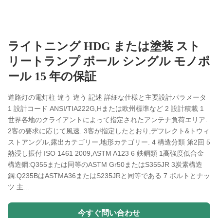
ライトニング HDG または塗装 スト
リートランプ ポール シングル モノポ
ール 15 年の保証
道路灯の電灯柱 違う 違う 記述 詳細な仕様と主要設計パラメータ
1 設計コード ANSI/TIA222G,Hまたは欧州標準など 2 設計積載 1
世界各地のクライアントによって指定されたアンテナ負荷エリア.
2客の要求に応じて風速. 3客が指定したとおり,デフレクト&トウィ
ストアングル,露出カテゴリー,地形カテゴリー. 4 構造分類 第2回 5
熱浸し振付 ISO 1461 2009,ASTM A123 6 鉄鋼類 1高強度低合金
構造鋼:Q355または同等のASTM Gr50またはS355JR 3炭素構造
鋼:Q235BはASTMA36またはS235JRと同等である 7 ボルトとナッ
ツ 主...
今すぐ問い合わせ