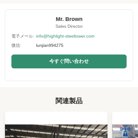
Height:
0-300m
Mr. Brown
Structrue Type:
単一モノポール
Sales Director
Certification:
SGS, CE, ISO
電子メール:
info@highlight-steeltower.com
微信:
lunjian994275
Warranty:
15年
Surface
HDGとかペイントとか
今すぐ問い合わせ
Treatment:
Lightning
付属
Protection:
Installation:
簡単かつ迅速
関連製品
Lifetime:
最低20年
Foundation Type:
コンクリートベースまたはアンカーボルト
Maintenance:
低コスト