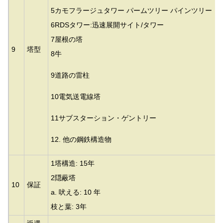
5カモフラージュタワー パームツリー パインツリー 
6RDSタワー:迅速展開サイト/タワー
7屋根の塔
9
塔型
8牛
9道路の雷柱
10電気送電線塔
11サブスターション・ゲントリー
12. 他の鋼鉄構造物
1塔構造: 15年
2隠蔽塔
10
保証
a. 吠える: 10 年
枝と葉: 3年