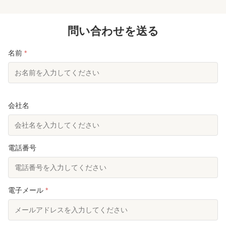
ラインの進歩を支える 3D 詳細化ソフトウェアです
テゴリ。 4 
中国国内でトップ10位にランクインし 中国国家電
1461 200
力網の 1,000kV超高圧送電塔を 認定しています 私
問い合わせを送る
低合金構造用
たちの会社は,山東省,ジャオ州市に位置して...
またはS355
名前
*
会社名
電話番号
電子メール
*