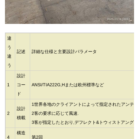
違
う
記述
詳細な仕様と主要設計パラメータ
違
う
設計
1
コー
ANSI/TIA222G,Hまたは欧州標準など
ド
1世界各地のクライアントによって指定されたアンテナ
設計
2
2客の要求に応じて風速.
積載
3客が指定したとおり,デフレクト&トウィストアングル,
構造
4
第2回