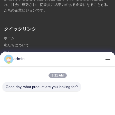
れ、社会に尊敬され、従業員に結束力のある企業になることが私
たちの企業ビジョンです。
クイックリンク
ホーム
私たちについて
製品
admin
お問い合わせ
カテゴリ
3:21 AM
鋼鉄Monopoleタワー
Good day, what product are you looking for?
三角型アンテナ塔
角度の鋼鉄タワー
自立型タワー
偽木 細胞塔