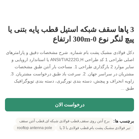
3 پاها سقف شبکه استیل قطب پایه بتنی یا
پیچ لنگر نوع 0-300m ارتفاع
دکل فولادی مشبک پشت بام شماره. شرح مشخصات دقیق و پارامترهای
اصلی طراحی 1 کد طراحی ANSI/TIA222G,H یا استاندارد اروپایی و
سایر موارد 2 بارگذاری طراحی 1. مساحت بار آنتن طبق مشخصات
مشتریان در سراسر جهان. 2. سرعت باد طبق درخواست مشتریان. 3.
زاویه انحراف و پیچش، دسته بندی نورگیری، دسته بندی توپوگرافیک
طبق ...
درخواست الان
برچسب ها:
برج آنتن روی سقف,قطب فولادی شبکه ای,قطب آنتن سقف
تیر فولادی مشبک پشت بام,قطب فولادی با 3 پا
rooftop antenna pole