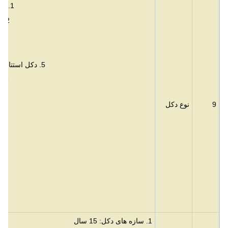
1. دکل های زاویه دار خود ایستا 3 یا 4 پایه
2. دکل های لوله ای خود ایستا 3 یا 4 پایه
5. دکل استتار شده: درخت نخل، درخت کاج، نارگیل
6. دکل RDS: سایت/دکل استقرار سریع
9
نوع دکل
1. سازه های دکل: 15 سال