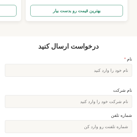
کد طراحی ANSI/TIA222G،H یا استاندارد اروپایی و
شماره. شر
دیگران 2 بارگذاری طراحی 1منطقه بار آنتن به عنوان
بهترین قیمت رو بدست بیار
مشخص شده توسط مشتریان در سراسر جهان.
2سرعت باد طبق درخواست مشتریان 3. زاویه انحراف
و پیچ و تاب، دسته نمايش، دست...
سرعت باد طبق
درخواست ارسال کنید
نام
*
نام شرکت
شماره تلفن