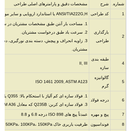
شماره.
شرح
مشخصات دقیق و پارامترهای اصلی طراحی
1
کد طراحی
ANSI/TIA222G,H یا استاندارد اروپایی و سایر موارد
1. مساحت بار آنتن طبق مشخصات مشتریان در سراسر جهان.
بارگذاری
2. سرعت باد طبق درخواست مشتریان.
2
طراحی
3. زاویه انحراف و پیچش، دسته بندی نورگیری، دس
مشتریان.
طبقه بندی
II, III
4
سازه
گالوانیزه
ISO 1461 2009, ASTM A123
5
گرم
1. فولاد سازه ای کم آلیاژ با استحکام بالا: Q355 یا معادل آن با
6
درجه فولاد
3. فولاد سازه ای کربن: Q235B که معادل ASTM A36 یا S235JR است
7
پیچ و مهره
عمدتاً پیچ های ISO 898 درجه 6.8 و 8.8
8
فونداسیون
ظرفیت باربری خاک 50KPa، 100KPa، 150KPa و غیره