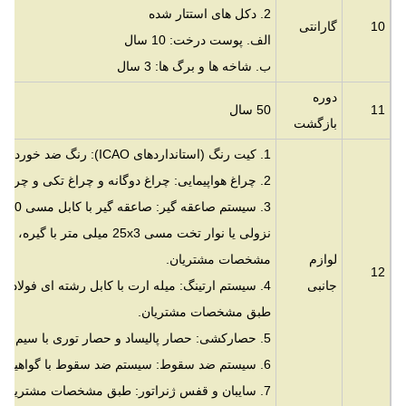
2. دکل های استتار شده
10
گارانتی
الف. پوست درخت: 10 سال
ب. شاخه ها و برگ ها: 3 سال
دوره
11
50 سال
بازگشت
1. کیت رنگ (استانداردهای ICAO): رنگ ضد خوردگی اکریلیک پایه آب
2. چراغ هواپیمایی: چراغ دوگانه و چراغ تکی و چراغ خورشیدی
نزولی یا نوار تخت مسی 25x3 می
لوازم
مشخصات مشتریان.
12
جانبی
4. سیستم ارتینگ: میله ارت با کابل رشته ای فولاد
طبق مشخصات مشتریان.
5. حصارکشی: حصار پالیساد و حصار توری با سیم خاردار و دروازه.
6. سیستم ضد سقوط: سیستم ضد سقوط با گواهینامه GB و CE.
7. سایبان و قفس ژنراتور: طبق مشخصات مشتریان