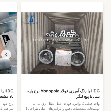
Foundation Type:
پایه بتنی یا پیچ لنگر
Maintenance:
کم هزینه
Antenna Load:
طبق نیاز مشتری
Climbing Ladder:
خارجی
Wind Resistance:
تا 340 کیلومتر در ساعت
Character:
مهاربندی کامل لوله ای یا زاویه ای
High Light:
تیر فولادی مشبک پشت بام,قطب فولادی با 3 پا
,
3 legs lattice steel pole
HDG یا رنگ آمیزی فولاد Monopole برج پایه
HDG
بتنی یا پیچ لنگر
باد مشخص
واحد قطب گالوانیزه فولادی خط انتقال برق نه، نه
برج خود ا
توضیحات مشخصات دقیق و پارامترهای اصلی طراحی 1
سرعت باد