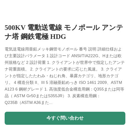
500KV 電動送電線 モノポール アンテ
ナ塔 鋼鉄電極 HDG
電気送電線用亜鉛メッキ鋼管モノポール 番号 説明 詳細仕様およ
び主要設計パラメータ 1 設計コード ANSI/TIA222G、Hまたは欧
州規格など 2 設計荷重 1. クライアントが世界中で指定したアンテ
ナ荷重面積。 2. クライアントの要求に応じた風速。 3. クライア
ントが指定したたわみ・ねじれ角、暴露カテゴリ、地形カテゴ
リ。 4 構造分類 II、III 5 溶融亜鉛めっき ISO 1461 2009、ASTM
A123 6 鋼材グレード 1. 高強度低合金構造用鋼：Q355または同等
品（ ASTM Gr50またはS355JR） 3. 炭素構造用鋼：
Q235B（ASTM A36また...
今すぐ問い合わせ