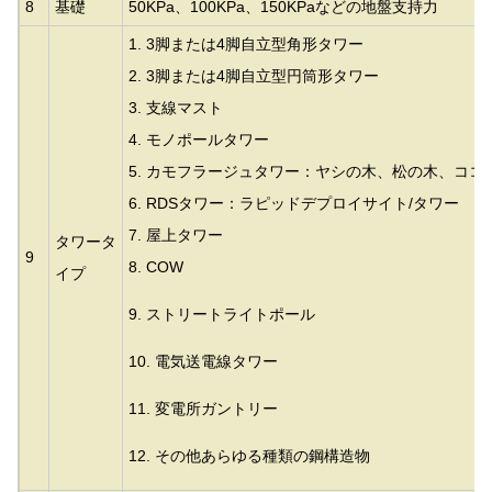
8
基礎
50KPa、100KPa、150KPaなどの地盤支持力
1. 3脚または4脚自立型角形タワー
2. 3脚または4脚自立型円筒形タワー
3.
支線マスト
4. モノポールタワー
5. カモフラージュタワー：ヤシの木、松の木、ココ
6. RDSタワー：ラピッドデプロイサイト/タワー
7. 屋上タワー
タワータ
9
8. COW
イプ
9. ストリートライトポール
10. 電気送電線タワー
11. 変電所ガントリー
12. その他あらゆる種類の鋼構造物