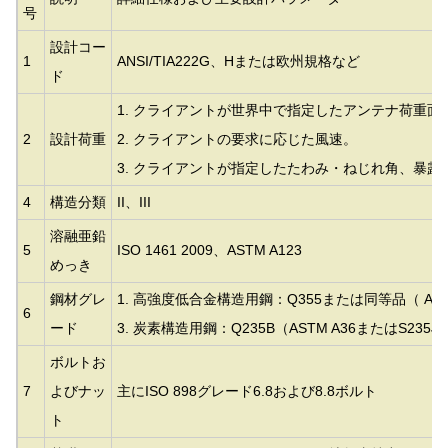
号
設計コー
1
ANSI/TIA222G、Hまたは欧州規格など
ド
1. クライアントが世界中で指定したアンテナ荷重面
2
設計荷重
2. クライアントの要求に応じた風速。
3. クライアントが指定したたわみ・ねじれ角、暴
4
構造分類
II、III
溶融亜鉛
5
ISO 1461 2009、ASTM A123
めっき
鋼材グレ
1. 高強度低合金構造用鋼：Q355または同等品（
AS
6
ード
3. 炭素構造用鋼：Q235B（ASTM A36またはS235
ボルトお
7
よびナッ
主にISO 898グレード6.8および8.8ボルト
ト