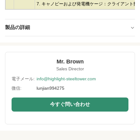
7. キャノピーおよび発電機ケージ：クライアント指
製品の詳細
Material:
亜鉛メッキ鋼
Height:
10m～500m
Mr. Brown
Structrue Type:
単一モノポール
Sales Director
Certification:
SGS, CE, ISO
電子メール:
info@highlight-steeltower.com
微信:
lunjian994275
Warranty:
15年
Surface
HDGとかペイントとか
今すぐ問い合わせ
Treatment:
Lightning
付属
Protection:
Installation:
簡単かつ迅速