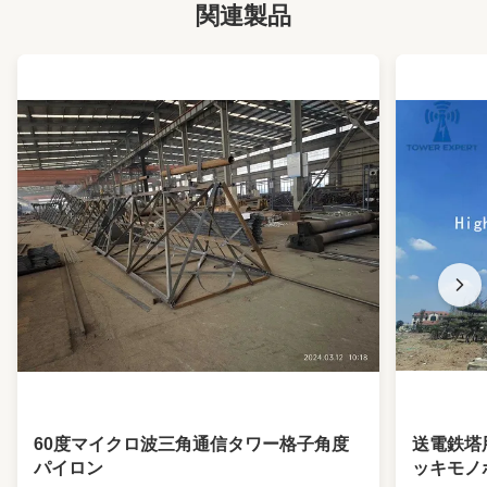
関連製品
Lifetime:
最低20年
Foundation Type:
コンクリートベースまたはアンカーボルト
Maintenance:
メンテナンスの手間がかからない
Voltage:
500KV以下
Rotation Angle:
顧客の要件に従って
Cross Arm:
ボルト接続
Soil Bearing
顧客の要求に応じて
Capacity:
Safety Factor:
顧客の要求に応じて
Norminal Height:
顧客の要求に応じて
Wall Thickness:
5mmから20mm
60度マイクロ波三角通信タワー格子角度
送電鉄塔
Application:
電力伝送、雷または通信
パイロン
ッキモノ