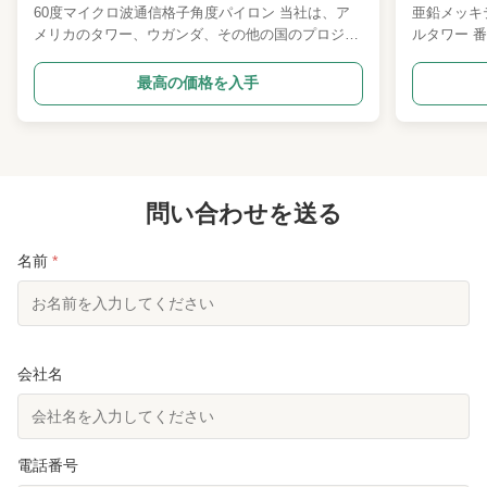
60度マイクロ波通信格子角度パイロン 当社は、ア
亜鉛メッキ
Installationmethod:
ボルトでボルトで溶接
メリカのタワー、ウガンダ、その他の国のプロジェ
ルタワー 
クトで使用される60度角タワーに対して、最も厳格
ータ 1 設計
Windresistance:
時速200kmまで
な曲げ品質基準を設けています。 角度を制御し、
格など 2 
最高の価格を入手
傾斜を制限することで、より優れた耐風性能を確保
したアンテ
Productname:
鋼鉄Monopoleタワー
しています。 そして、当社はこのような能力を持
応じた風速
つ中国の初期の20工場の一つです。 1 設計基準
ねじれ角、
Diameter:
100mmから6000mm
ANSI-TIA/EIA-222G、Hまたはユーロ、オーストラ
類 II、III
リア、南アフリカなど 2 設計パラメータ 設計風
A123 6
Loadcapacity:
50トンまで
速、運用風速、EPAまたはFPA、構造クラス、地形
問い合わせを送る
Q355または
クラス、たわみ角度 3 溶接基準 AWS D1.1または中
3. 炭素構造
Shape:
円筒形
国国家送電網10kV送電線基準 4 HDG基準 ...
名前
*
Corrosionresistance:
高い
Surfacetreatment:
溶融亜鉛メッキ
Color:
銀製かカスタマイズ可能
会社名
High Light:
モノポールのアンテナタワー
,
送電線 モノポールのアンテナ塔
,
500kV の最高モノポール塔
電話番号