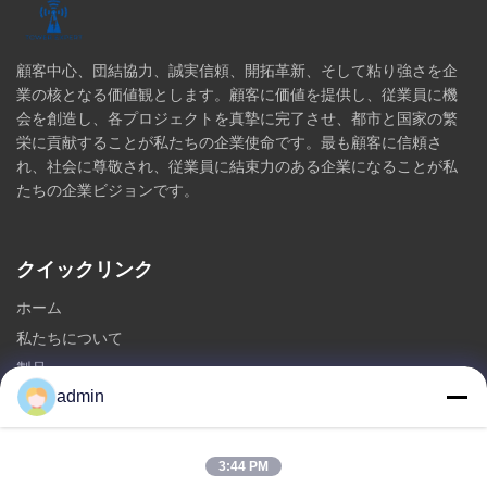
顧客中心、団結協力、誠実信頼、開拓革新、そして粘り強さを企
業の核となる価値観とします。顧客に価値を提供し、従業員に機
会を創造し、各プロジェクトを真摯に完了させ、都市と国家の繁
栄に貢献することが私たちの企業使命です。最も顧客に信頼さ
れ、社会に尊敬され、従業員に結束力のある企業になることが私
たちの企業ビジョンです。
クイックリンク
ホーム
私たちについて
製品
admin
お問い合わせ
カテゴリ
3:44 PM