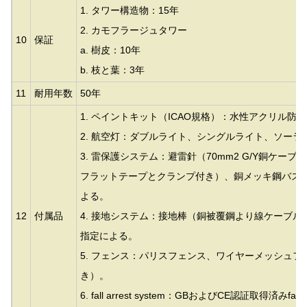
1. タワー構造物：15年
2. カモフラージュタワー
10
保証
a. 樹皮：10年
b. 枝と葉：3年
11
耐用年数
50年
1. ペイントキット（ICAO規格）：水性アクリル防
2. 航空灯：ダブルライト、シングルライト、ソーラ
3. 雷保護システム：避雷針（70mm2 G/Y銅ケーブ
フラットテープとクランプ付き）、銅メッキ鋼バス
よる。
12
付属品
4. 接地システム：接地棒（銅被覆鋼より線ケーブ
指定による。
5. フェンス：パリスフェンス、ワイヤーメッシュ
き）。
6. fall arrest system：GBおよびCE認証取得済みfall ar