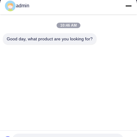
admin
お問い合わせ
カテゴリ
10:46 AM
鋼鉄Monopoleタワー
Good day, what product are you looking for?
三角型アンテナ塔
角度の鋼鉄タワー
自立型タワー
偽木 細胞塔
お問い合わせ
テレ: 0086-532-86627576
電子メール:
info@highlight-steeltower.com
追加: 中国山東省 江西工業区
Copyright © 2026-2026 Qingdao highlight steel tower co.,ltd. 無断複写・転載