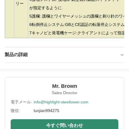
リー
が指定するように.
5護欄: 護欄とワイヤーメッシュの護欄と剃り針のワイ
6転倒停止システム:GBとCE認証の転落停止システム.
7キャノピと発電機ケージ:クライアントによって指定
製品の詳細
Material:
亜鉛メッキ鋼
Height:
10m～500m
Mr. Brown
Structrue Type:
単一モノポール
Sales Director
Certification:
SGS, CE, ISO
電子メール:
info@highlight-steeltower.com
微信:
lunjian994275
Warranty:
15年
Surface
HDGとかペイントとか
今すぐ問い合わせ
Treatment: