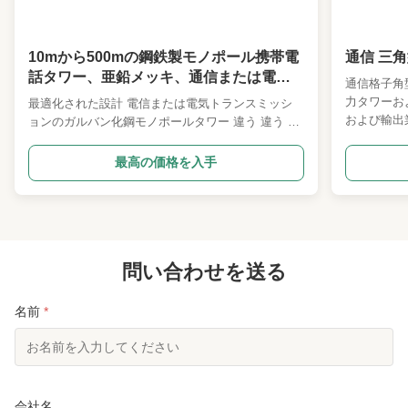
Foundationtype:
コンクリートベース
10mから500mの鋼鉄製モノポール携帯電
通信 三角
Wall Thickness:
5mmから20mm
話タワー、亜鉛メッキ、通信または電力
通信格子角
Application:
通信、照明、送電
伝送用
力タワーお
最適化された設計 電信または電気トランスミッシ
および輸出
ョンのガルバン化鋼モノポールタワー 違う 違う 記
Installationmethod:
ボルトでボルトで溶接
MStowe
述 詳細な仕様と主要設計パラメータ 1 設計コード
細設計ソフ
ANSI/TIA222G,Hまたは欧州標準など 2 設計積載 1
最高の価格を入手
Windresistance:
時速200kmまで
います。 
世界各地のクライアントによって指定されたアンテ
り、中国国家
ナ負荷エリア. 2客の要求に応じて風速. 3客が指定
Productname:
鋼鉄Monopoleタワー
タワーの認
したとおり,デフレクト&トウィストアングル,露出
市に位置し
カテゴリー,地形カテゴリー. 4 構造分類 第2回 5 熱
Diameter:
100mmから6000mm
には2つの
浸し振付 ISO 1461 2009,ASTM A123 6 鉄鋼類 1高
路）と青島
強度低合金構造鋼:Q355または同等のASTM Gr50ま
問い合わせを送る
Loadcapacity:
50トンまで
たらしていま
たはS355JR 3炭素構造鋼:Q235B...
トル、製造建屋
Shape:
円筒形
名前
*
Corrosionresistance:
高い
Surfacetreatment:
溶融亜鉛メッキ
会社名