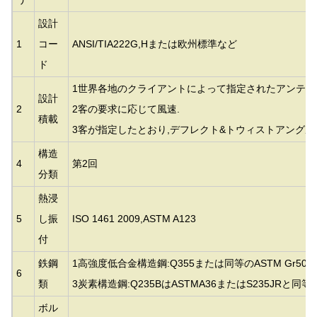
設計
1
コー
ANSI/TIA222G,Hまたは欧州標準など
ド
1世界各地のクライアントによって指定されたアンテナ
設計
2
2客の要求に応じて風速.
積載
3客が指定したとおり,デフレクト&トウィストアングル,
構造
4
第2回
分類
熱浸
5
し振
ISO 1461 2009,ASTM A123
付
鉄鋼
1高強度低合金構造鋼:Q355または同等の
ASTM Gr50
6
類
3炭素構造鋼:Q235BはASTMA36またはS235JRと同
ボル