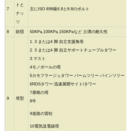
トと
7
主にISO 898級6.8と8.8のボルト
ナッ
ツ
8
財団
50KPa,100KPa,150KPaなど 土壌の耐久性
1. 3 または4 脚 自立支援角塔
2. 3 または4 脚 自立サポートチューブルタワー
3.
マスト
4モノポールの塔
5カモフラージュタワー パームツリー パインツリー 
6RDSタワー:迅速展開サイト/タワー
7屋根の塔
9
塔型
8牛
9道路の雷柱
10電気送電線塔