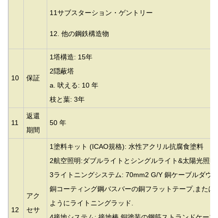
11サブスターション・ゲントリー
12. 他の鋼鉄構造物
1塔構造: 15年
2隠蔽塔
10
保証
a. 吠える: 10 年
枝と葉: 3年
返還
11
50 年
期間
1塗料キット (ICAO規格): 水性アクリル抗腐食塗料
2航空照明:ダブルライトとシングルライト&太陽光照明
3ライトニングシステム: 70mm2 G/Y 銅ケーブルダウ
銅コーティング鋼バスバーの銅フラットテープ,または
アク
ようにライトニングラッド.
12
セサ
4接地システム: 接地棒 銅塗装の鋼筋ストランドケー