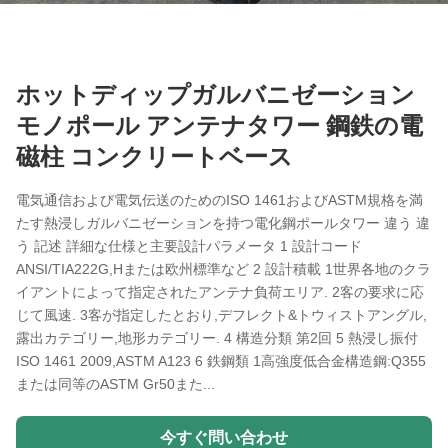
ホットディップガルバニゼーション
モノポール アンテナタワー 鋼鉄の電
磁柱 コンクリートベース
電気通信および電気伝送のためのISO 1461およびASTM規格を満
たす熱浸しガルバニゼーションを持つ電化鋼ポールタワー 違う 違
う 記述 詳細な仕様と主要設計パラメータ 1 設計コード
ANSI/TIA222G,Hまたは欧州標準など 2 設計積載 1世界各地のクラ
イアントによって指定されたアンテナ負荷エリア. 2客の要求に応
じて風速. 3客が指定したとおり,デフレクト&トウィストアングル,
露出カテゴリー,地形カテゴリー. 4 構造分類 第2回 5 熱浸し振付
ISO 1461 2009,ASTM A123 6 鉄鋼類 1高強度低合金構造鋼:Q355
または同等のASTM Gr50また...
今すぐ問い合わせ