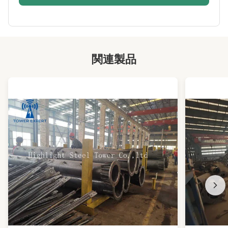
Lightning
付属
Protection:
Installation:
簡単かつ迅速
関連製品
Lifetime:
最低20年
Foundation Type:
コンクリートベースまたはアンカーボルト
Platforms:
1-3
Maintenance:
メンテナンスの手間がかからない
Antenna Load:
顧客の要求に応じて
Painting Color:
顧客の要件に従って
Climbing Ladder:
外的か内部
Wind Resistance:
最高340km/h
Character:
占有面積が小さく、外観が美しい