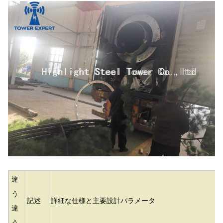
違
う
記述
詳細な仕様と主要設計パラメータ
違
う