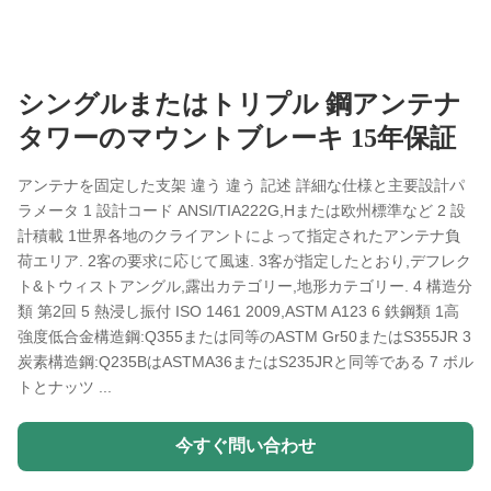
シングルまたはトリプル 鋼アンテナ
タワーのマウントブレーキ 15年保証
アンテナを固定した支架 違う 違う 記述 詳細な仕様と主要設計パ
ラメータ 1 設計コード ANSI/TIA222G,Hまたは欧州標準など 2 設
計積載 1世界各地のクライアントによって指定されたアンテナ負
荷エリア. 2客の要求に応じて風速. 3客が指定したとおり,デフレク
ト&トウィストアングル,露出カテゴリー,地形カテゴリー. 4 構造分
類 第2回 5 熱浸し振付 ISO 1461 2009,ASTM A123 6 鉄鋼類 1高
強度低合金構造鋼:Q355または同等のASTM Gr50またはS355JR 3
炭素構造鋼:Q235BはASTMA36またはS235JRと同等である 7 ボル
トとナッツ ...
今すぐ問い合わせ