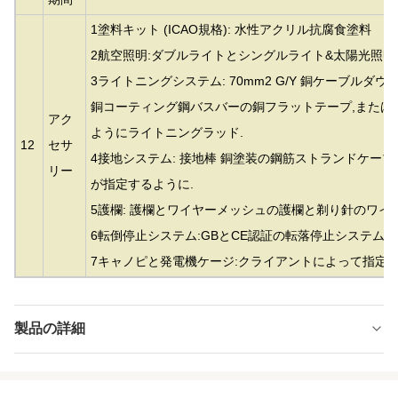
1塗料キット (ICAO規格): 水性アクリル抗腐食塗料
2航空照明:ダブルライトとシングルライト&太陽光照明
3ライトニングシステム: 70mm2 G/Y 銅ケーブルダウ
銅コーティング鋼バスバーの銅フラットテープ,または
アク
ようにライトニングラッド.
12
セサ
4接地システム: 接地棒 銅塗装の鋼筋ストランドケー
リー
が指定するように.
5護欄: 護欄とワイヤーメッシュの護欄と剃り針のワイ
6転倒停止システム:GBとCE認証の転落停止システム.
7キャノピと発電機ケージ:クライアントによって指定
製品の詳細
Material:
鋼鉄