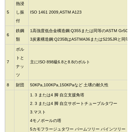
熱浸
5
し振
ISO 1461 2009,ASTM A123
付
鉄鋼
1高強度低合金構造鋼:Q355または同等の
ASTM Gr50
6
類
3炭素構造鋼:Q235BはASTMA36またはS235JRと同
ボル
トと
7
主にISO 898級6.8と8.8のボルト
ナッ
ツ
8
財団
50KPa,100KPa,150KPaなど 土壌の耐久性
1. 3 または4 脚 自立支援角塔
2. 3 または4 脚 自立サポートチューブルタワー
3.
マスト
4モノポールの塔
5カモフラージュタワー パームツリー パインツリー 