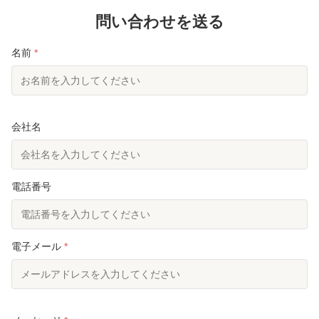
6 鋼材グレード 1. 高強度低合金構造用鋼：Q355ま
1. 高強度
たは同等品（ ASTM Gr50またはS355JR） 3. 炭素
問い合わせを送る
ASTM Gr
構造用鋼：Q235B（ASTM A36また...
Q235B（AS
名前
*
会社名
電話番号
電子メール
*