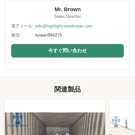
Height:
0-300m
Mr. Brown
Structrue Type:
シングルかトリプル
Sales Director
Certification:
SGS, CE, ISO
電子メール:
info@highlight-steeltower.com
微信:
lunjian994275
Warranty:
15年
Surface
HDGとかペイントとか
今すぐ問い合わせ
Treatment:
Lightning
付属
Protection:
Installation:
簡単かつ迅速
関連製品
Lifetime:
最低20年
Foundation Type:
コンクリートベースまたはアンカーボルト
Maintenance:
低コスト
Antenna Load:
顧客の要求に応じて