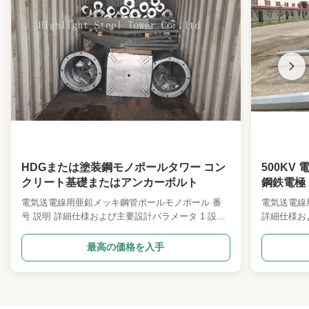
Climbing Ladder:
外部の
Wind Resistance:
最高340km/h
Character:
フルチューブラーまたはアングルブレーシング
High Light:
鋼アンテナ塔の固定支架
,
アンテナ塔の固定支架 15年
,
シングルアンテナ塔の支架
HDGまたは塗装鋼モノポールタワー コン
500KV
クリート基礎またはアンカーボルト
鋼鉄電極 
電気送電線用亜鉛メッキ鋼管ポールモノポール 番
電気送電線
号 説明 詳細仕様および主要設計パラメータ 1 設計
詳細仕様お
コード ANSI/TIA222G、Hまたは欧州規格など 2 設
ANSI/TI
計荷重 1. クライアントが世界中で指定したアンテ
1. クラ
最高の価格を入手
ナ荷重面積。 2. クライアントの要求に応じた風
積。 2. 
速。 3. クライアントが指定したたわみ・ねじれ
イアントが
角、暴露カテゴリ、地形カテゴリ。 4 構造分類 II、
リ、地形カテゴ
III 5 溶融亜鉛めっき ISO 1461 2009、ASTM A123
っき ISO 1