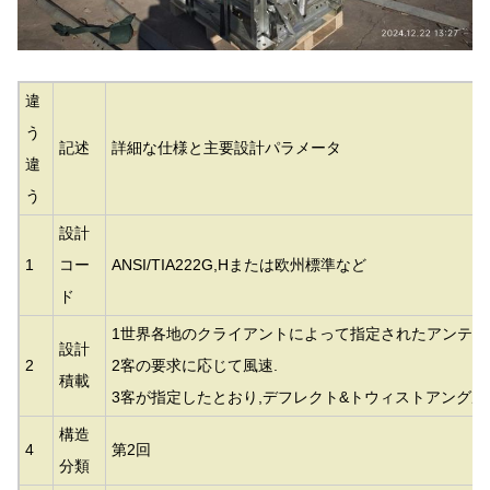
違
う
記述
詳細な仕様と主要設計パラメータ
違
う
設計
1
コー
ANSI/TIA222G,Hまたは欧州標準など
ド
1世界各地のクライアントによって指定されたアンテナ
設計
2
2客の要求に応じて風速.
積載
3客が指定したとおり,デフレクト&トウィストアングル,
構造
4
第2回
分類