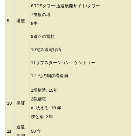
6RDSタワー:迅速展開サイト/タワー
7屋根の塔
9
塔型
8牛
9道路の雷柱
10電気送電線塔
11サブスターション・ゲントリー
12. 他の鋼鉄構造物
1塔構造: 15年
2隠蔽塔
10
保証
a. 吠える: 10 年
枝と葉: 3年
返還
11
50 年
期間