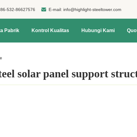
:
86-532-86627576
E-mail:
info@highlight-steeltower.com
a Pabrik
Kontrol Kualitas
Hubungi Kami
Quo
re
teel solar panel support struc