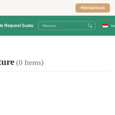
PERTANYAAN
te Request Suatu
In
ture
(0 Items)