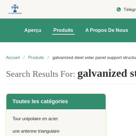
Télég
Aperçu
Produits
A Propos De Nous
Accueil
/
Produits
/
galvanized steel solar panel support struct
galvanized s
Search Results For:
Toutes les catégories
Tour unipolaire en acier
une antenne triangulaire