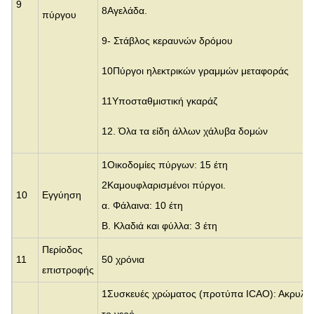
9
8Αγελάδα.
πύργου
9- Στάβλος κεραυνών δρόμου
10Πύργοι ηλεκτρικών γραμμών μεταφοράς
11Υποσταθμιστική γκαράζ
12. Όλα τα είδη άλλων χάλυβα δομών
1Οικοδομίες πύργων: 15 έτη
2Καμουφλαρισμένοι πύργοι.
10
Εγγύηση
α. Φάλαινα: 10 έτη
Β. Κλαδιά και φύλλα: 3 έτη
Περίοδος
11
50 χρόνια
επιστροφής
1Συσκευές χρώματος (προτύπα ICAO): Ακρυλικ
το νερό