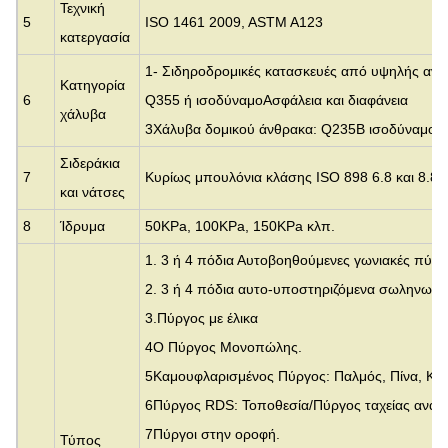
Τεχνική
5
ISO 1461 2009, ASTM A123
κατεργασία
1- Σιδηροδρομικές κατασκευές από υψηλής αντ
Κατηγορία
6
Q355 ή ισοδύναμο
Ασφάλεια και διαφάνεια
χάλυβα
3Χάλυβα δομικού άνθρακα: Q235B ισοδύναμο 
Σιδεράκια
7
Κυρίως μπουλόνια κλάσης ISO 898 6.8 και 8.8
και νάτσες
8
Ίδρυμα
50KPa, 100KPa, 150KPa κλπ.
1. 3 ή 4 πόδια Αυτοβοηθούμενες γωνιακές πύρ
2. 3 ή 4 πόδια αυτο-υποστηριζόμενα σωληνωτέ
3.
Πύργος με έλικα
4Ο Πύργος Μονοπώλης.
5Καμουφλαρισμένος Πύργος: Παλμός, Πίνα, Κο
6Πύργος RDS: Τοποθεσία/Πύργος ταχείας ανάπ
7Πύργοι στην οροφή.
Τύπος