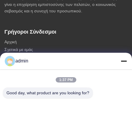
γίνει η επιχείρηση εμπιστοσύνης των πελατών, ο κοινωνικός
σεβασμός και η συνοχή του προσωπικού.
Γρήγοροι Σύνδεσμοι
Αρχική
Σχετικά με εμάς
προϊόντα
admin
Επικοινωνήστε μαζί μας
Κατηγορίες
1:37 PM
Μονοπωλιακός πύργος χάλυβα
Good day, what product are you looking for?
τριγωνικός πύργος κεραίας
πύργος χάλυβα γωνίας
Αυτοστηριζόμενος Πύργος
Ψεύτικος Πύργος Κελών Δέντρου