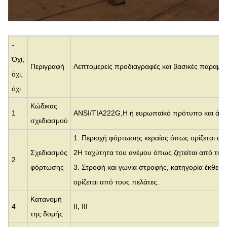
-
Όχι,
Περιγραφή
Λεπτομερείς προδιαγραφές και βασικές παραμέ
όχι,
όχι.
Κώδικας
1
ANSI/TIA222G,H ή ευρωπαϊκό πρότυπο και άλλ
σχεδιασμού
1. Περιοχή φόρτωσης κεραίας όπως ορίζεται απ
Σχεδιασμός
2Η ταχύτητα του ανέμου όπως ζητείται από του
2
φόρτωσης
3. Στροφή και γωνία στροφής, κατηγορία έκθεσ
ορίζεται από τους πελάτες.
Κατανομή
4
ΙΙ, III
της δομής