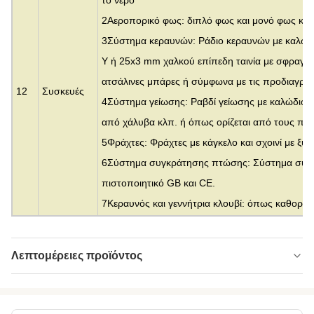
2Αεροπορικό φως: διπλό φως και μονό φως και
3Σύστημα κεραυνών: Ράδιο κεραυνών με καλωδ
Y ή 25x3 mm χαλκού επίπεδη ταινία με σφραγίδ
ατσάλινες μπάρες ή σύμφωνα με τις προδιαγρα
12
Συσκευές
4Σύστημα γείωσης: Ραβδί γείωσης με καλώδιο 
από χάλυβα κλπ. ή όπως ορίζεται από τους πελ
5Φράχτες: Φράχτες με κάγκελο και σχοινί με ξυρ
6Σύστημα συγκράτησης πτώσης: Σύστημα συγ
πιστοποιητικό GB και CE.
7Κεραυνός και γεννήτρια κλουβί: όπως καθορίζε
Λεπτομέρειες προϊόντος
Material:
χωρίς ραφή ή συγκολλημένο σωλήνα
Height:
0-300μ.