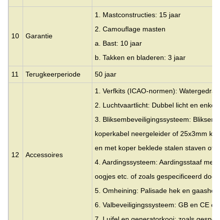
1. Mastconstructies: 15 jaar
2. Camouflage masten
10
Garantie
a. Bast: 10 jaar
b. Takken en bladeren: 3 jaar
11
Terugkeerperiode
50 jaar
1. Verfkits (ICAO-normen): Watergedrage
2. Luchtvaartlicht: Dubbel licht en enkel 
3. Bliksembeveiligingssysteem: Blikse
koperkabel neergeleider of 25x3mm kop
en met koper beklede stalen staven of z
12
Accessoires
4. Aardingssysteem: Aardingsstaaf met 
oogjes etc. of zoals gespecificeerd door
5. Omheining: Palisade hek en gaashek
6. Valbeveiligingssysteem: GB en CE cert
7. Luifel en generatorkooi: zoals gespec