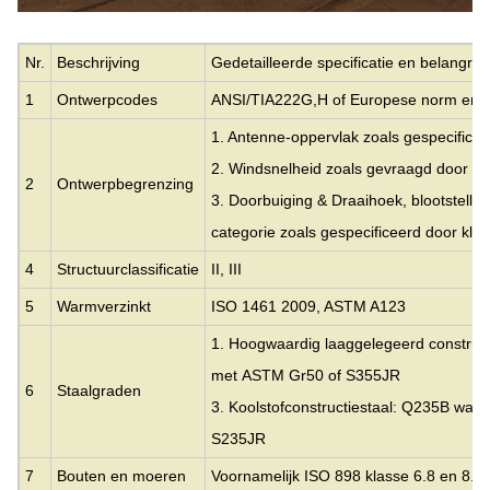
Nr.
Beschrijving
Gedetailleerde specificatie en belangri
1
Ontwerpcodes
ANSI/TIA222G,H of Europese norm en 
1. Antenne-oppervlak zoals gespecificee
2. Windsnelheid zoals gevraagd door de
2
Ontwerpbegrenzing
3. Doorbuiging & Draaihoek, blootstellin
categorie zoals gespecificeerd door klan
4
Structuurclassificatie
II, III
5
Warmverzinkt
ISO 1461 2009, ASTM A123
1. Hoogwaardig laaggelegeerd construct
met
ASTM Gr50 of S355JR
6
Staalgraden
3. Koolstofconstructiestaal: Q235B wat 
S235JR
7
Bouten en moeren
Voornamelijk ISO 898 klasse 6.8 en 8.8