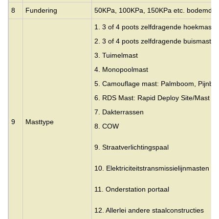
8
Fundering
50KPa, 100KPa, 150KPa etc. bodemdr
1. 3 of 4 poots zelfdragende hoekmaste
2. 3 of 4 poots zelfdragende buismasten
3.
Tuimelmast
4. Monopoolmast
5. Camouflage mast: Palmboom, Pijnb
6. RDS Mast: Rapid Deploy Site/Mast
7. Dakterrassen
9
Masttype
8. COW
9. Straatverlichtingspaal
10. Elektriciteitstransmissielijnmasten
11. Onderstation portaal
12. Allerlei andere staalconstructies