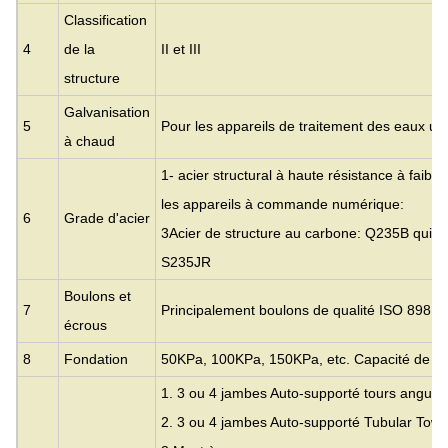
Classification
4
de la
II et III
structure
Galvanisation
5
Pour les appareils de traitement des eaux us
à chaud
1- acier structural à haute résistance à faibl
les appareils à commande numérique:
6
Grade d'acier
3Acier de structure au carbone: Q235B qui e
S235JR
Boulons et
7
Principalement boulons de qualité ISO 898 6,
écrous
8
Fondation
50KPa, 100KPa, 150KPa, etc. Capacité de su
1. 3 ou 4 jambes Auto-supporté tours angulai
2. 3 ou 4 jambes Auto-supporté Tubular Towe