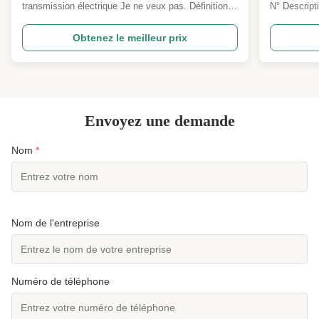
transmission électrique Je ne veux pas. Définition
N° Descripti
Spécification détaillée et principaux paramètres de
principaux 
conception 1 Code de conception ANSI/TIA222G,H
conception
Obtenez le meilleur prix
ou Norme européenne et autres 2 Chargement par
et autres 2
conception 1. zone de charge d'antenne telle que
d'antenne se
sp...
le monde ...
Envoyez une demande
Nom
*
Nom de l'entreprise
Numéro de téléphone