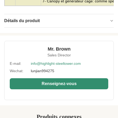
7- Canopy et générateur cage: comme spécifié
Détails du produit
Material:
Acier
Height:
0-300m
Mr. Brown
Structrue Type:
Treillis à 3 ou 4 pieds
Sales Director
Certification:
SGS, CE, ISO
E-mail:
info@highlight-steeltower.com
Wechat:
lunjian994275
Warranty:
15 ans
Surface
HDG ou peinture
Renseignez-vous
Treatment:
Lightning
Compris
Protection:
Installation:
Facile et rapide
Produits connexes