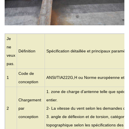
Je
ne
Définition
Spécification détaillée et principaux paramèt
veux
pas.
Code de
1
ANSI/TIA222G,H ou Norme européenne et au
conception
1. zone de charge d'antenne telle que spécifi
Chargement
entier.
2
par
2- La vitesse du vent selon les demandes des 
conception
3. angle de déflexion et de torsion, catégorie
topographique selon les spécifications des cli