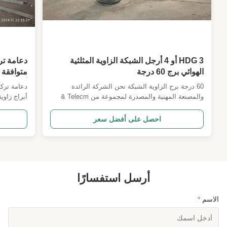
High Light:
برج الاتصالات السلكية واللاسلكية سريع النشر,برج
المراقبة بالفيديو (CCTV) سريع النشر للاتصالات
السلكية واللاسلكية,برج سريع النشر وسهل الإعداد
,
telecommunications rapid deployment cctv
tower
quick setup rapid deployment tower
,
HDG 3 أو 4 أرجل الشبكة الزاوية المثلثية
دعامة تر
الهوائي برج 60 درجة
أرجل مدع
60 درجة برج الزاوية الشبكة نحن الشركة الرائدة
دعامة تركي
والمصنعة المهنية والمصدرة لمجموعة من Telecm &
البرج الكهربائية & القطب. لدينا مهندسين مهنيين
وأعمدة مصف
محترفين جيدين في تصميم PLS أو MStower وبرمجيات
احصل على أفضل سعر
التفاصيل ثلاثية الأبعاد التي يمكن أن تولد خط إنتاج
مدعوم بالتقدم. نحن في المرتبة العاشرة الأولى في
الصين و معتمدين ...
في ...
أرسل استفسارًا
الاسم
*