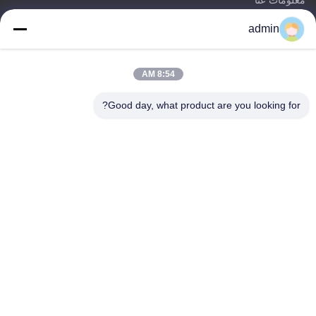
معلومات عنا
المنتجات
admin
اتصل بنا
فئات
8:54 AM
برج احتكار الصلب
Good day, what product are you looking for?
برج الهوائي المثلث
برج الزاوية الصلب
برج الدعم الذاتي
برج خلية شجرة مزيفة
اتصل بنا
تيل: 0086-532-86627576
بريد إلكتروني:
info@highlight-steeltower.com
أضف: منطقة جياوشي الصناعية، مدينة جياوجو، مقاطعة شاندونغ،
الصين