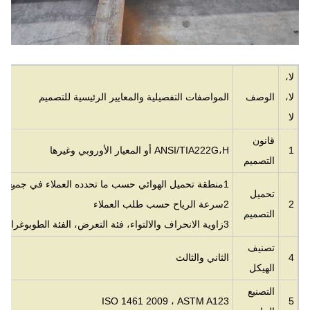
لا،
لا،
الوصف
المواصفات التفصيلية والمعايير الرئيسية للتصميم
لا
قانون
1
ANSI/TIA222G،H أو المعيار الأوروبي وغيرها
التصميم
1منطقة تحميل الهوائي حسب ما تحدده العملاء في جميع أنحاء العالم.
تحميل
2
2سرعة الرياح حسب طلب العملاء
التصميم
3زاوية الانحراف والالتواء، فئة التعرض، الفئة الطوبوغرافية كما هو محدد من قبل العملاء.
تصنيف
4
الثاني والثالث
الهيكل
التصنيع
ISO 1461 2009 ، ASTM A123
5