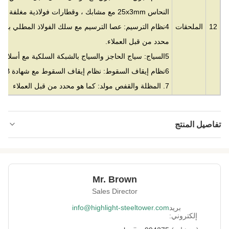
النحاس 25x3mm مع مشابك ، وقطارات فولاذية مغلفة بالنحاس أو حسب ما يحدده العملاء.
12
الملحقات
4نظام الترسيم: عصا الترسيم مع سلك الفولاذ المطلي بالن
محدد من قبل العملاء.
5السياج: سياج الحاجز والسياج بالشبكة السلكية مع أسلاك الحلاقة والباب.
6نظام إيقاف السقوط: نظام إيقاف السقوط مع شهادة GB و CE.
7. المظلة والقفص مولد: كما هو محدد من قبل العملاء
تفاصيل المنتج
Material:
فُولاَذ
0-300M
Height:
Mr. Brown
Structrue Type:
3 أو 4 أرجل شعرية
Sales Director
SGS, CE, ISO
Certification:
بريد
info@highlight-steeltower.com
إلكتروني:
Warranty:
15 سنة