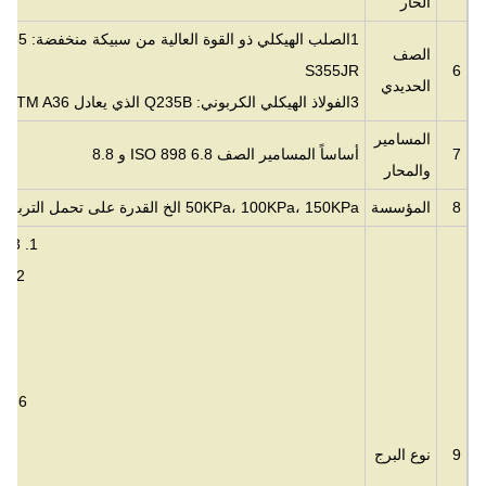
الحار
1الصلب الهيكلي ذو القوة العالية من سبيكة منخفضة: Q355 أو ما يعادلها
الصف
S355JR
6
الحديدي
3الفولاذ الهيكلي الكربوني: Q235B الذي يعادل ASTM A36 أو S235JR
المسامير
7
أساساً المسامير الصف ISO 898 6.8 و 8.8
والمحار
8
المؤسسة
50KPa، 100KPa، 150KPa الخ القدرة على تحمل التربة
1. 3 أو 4 ساق ذاتية مدعومة الأبراج الزاوية
2. 3 أو 4 ساق ذاتية مدعومة أبراج أنبوبية
5برج مخفي: النخيل، الصنوبر، جوز الهند
6برج RDS: موقع / برج الاستخدام السريع
9
نوع البرج