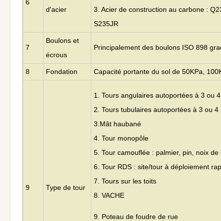
6
d'acier
3. Acier de construction au carbone : Q
S235JR
Boulons et
7
Principalement des boulons ISO 898 grad
écrous
8
Fondation
Capacité portante du sol de 50KPa, 100
1. Tours angulaires autoportées à 3 ou 4
2. Tours tubulaires autoportées à 3 ou 4
3.
Mât haubané
4. Tour monopôle
5. Tour camouflée : palmier, pin, noix de
6. Tour RDS : site/tour à déploiement ra
7. Tours sur les toits
9
Type de tour
8. VACHE
9. Poteau de foudre de rue