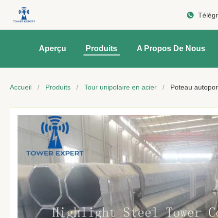
Télég
Aperçu
Produits
A Propos De Nous
Accueil
/
Produits
/
Tour unipolaire en acier
/
Poteau autoport