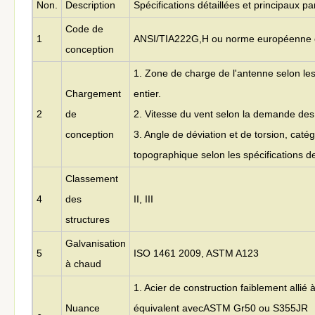
Non.
Description
Spécifications détaillées et principaux 
Code de
1
ANSI/TIA222G,H ou norme européenne e
conception
1. Zone de charge de l'antenne selon les
Chargement
entier.
2
de
2. Vitesse du vent selon la demande des 
conception
3. Angle de déviation et de torsion, catég
topographique selon les spécifications de
Classement
4
des
II, III
structures
Galvanisation
5
ISO 1461 2009, ASTM A123
à chaud
1. Acier de construction faiblement allié
Nuance
équivalent avec
ASTM Gr50 ou S355JR