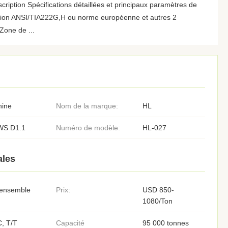
cription Spécifications détaillées et principaux paramètres de
tion ANSI/TIA222G,H ou norme européenne et autres 2
Zone de ...
hine
Nom de la marque:
HL
WS D1.1
Numéro de modèle:
HL-027
ales
 ensemble
Prix:
USD 850-
1080/Ton
, T/T
Capacité
95 000 tonnes