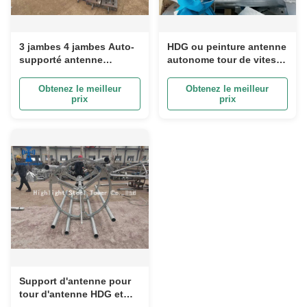
3 jambes 4 jambes Auto-
HDG ou peinture antenne
supporté antenne
autonome tour de vitesse
angulaire tour de
du vent spécifiée charge
montage des supports
d'antenne
Obtenez le meilleur
Obtenez le meilleur
pour les mâts de type
prix
prix
Support d'antenne pour
tour d'antenne HDG et
support GPS