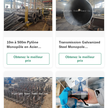
10m à 500m Pylône
Transmission Galvanized
Monopôle en Acier
Steel Monopole
Galvanisé pour
Communication Tower
Télécommunications ou
Bolt Connection
Obtenez le meilleur
Obtenez le meilleur
Transport d'Électricité
prix
prix