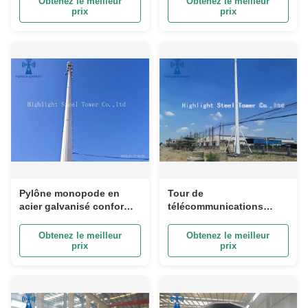
Obtenez le meilleur
Obtenez le meilleur
HDG
prix
prix
Pylône monopode en
Tour de
acier galvanisé conforme
télécommunications
aux normes ANSI
monopole en acier à
TIA222G H et
transmission électrique
Obtenez le meilleur
Obtenez le meilleur
européennes
Tour de cellules
prix
prix
monopole galvanisée