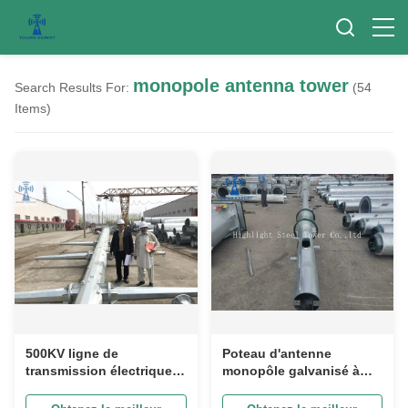
monopole antenna tower
Search Results For:
(54
Items)
500KV ligne de
Poteau d'antenne
transmission électrique
monopôle galvanisé à
monopole antenne tour
chaud en acier galvanisé,
en acier galvanisé pôle
base en béton