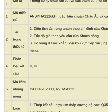
Mô tả
Thông số kỹ thuật chi tiết và các tham số thiết kế c
TT
Mã thiết
1
ANSI/TIA222G,H hoặc Tiêu chuẩn Châu Âu và các t
kế
1. Diện tích tải trọng anten theo chỉ định của Khách 
Tải
2. Tốc độ gió theo yêu cầu của Khách hàng.
2
trọng
3. Độ võng & Góc xoắn, loại khu vực tiếp xúc, loại đ
thiết kế
hàng.
Phân
4
loại kết
II, III
cấu
Mạ kẽm
5
nhúng
ISO 1461 2009, ASTM A123
nóng
1. Thép kết cấu hợp kim thấp cường độ cao: Q355
Loại
6
Gr50 hoặc S355JR