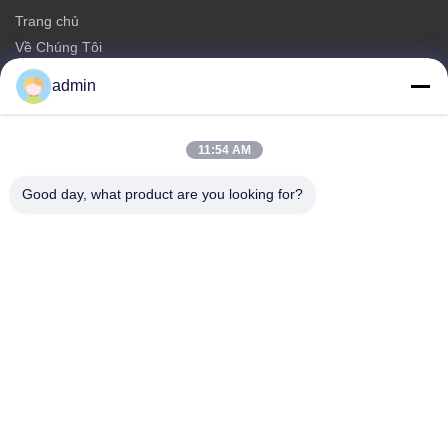
Trang chủ
Về Chúng Tôi
các sản phẩm
admin
Liên hệ với chúng tôi
Thể loại
11:54 AM
tháp đơn thép
Good day, what product are you looking for?
tháp ăng-ten hình tam giác
Tháp thép góc
Tháp tự hỗ trợ
Torre de celular de árbol falso
Liên hệ với chúng tôi
điện thoại: 0086-532-86627576
E-mail:
info@highlight-steeltower.com
Thêm: Khu công nghiệp Jiaoxi, thành phố Jiaozhou, tỉnh
Shandong, Trung Quốc