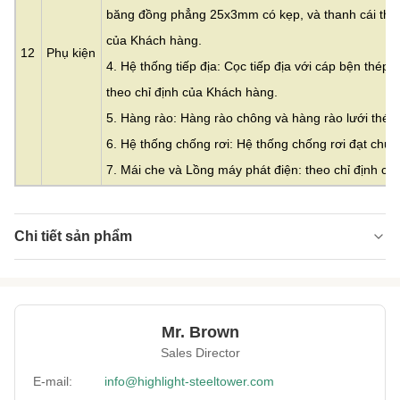
băng đồng phẳng 25x3mm có kẹp, và thanh cái thép
của Khách hàng.
12
Phụ kiện
4. Hệ thống tiếp địa: Cọc tiếp địa với cáp bện thép 
theo chỉ định của Khách hàng.
5. Hàng rào: Hàng rào chông và hàng rào lưới thép 
6. Hệ thống chống rơi: Hệ thống chống rơi đạt chứ
7. Mái che và Lồng máy phát điện: theo chỉ định c
Chi tiết sản phẩm
Material:
Thép
Height:
0-300m
Mr. Brown
Structrue Type:
Một hoặc ba
Sales Director
Certification:
SGS, CE, ISO
E-mail:
info@highlight-steeltower.com