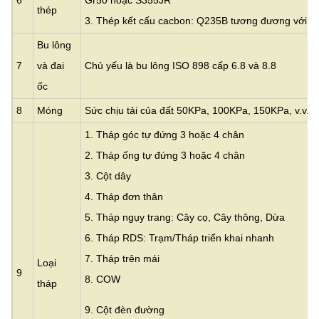
thép
3. Thép kết cấu cacbon: Q235B tương đương với 
Bu lông
7
và đai
Chủ yếu là bu lông ISO 898 cấp 6.8 và 8.8
ốc
8
Móng
Sức chịu tải của đất 50KPa, 100KPa, 150KPa, v.v.
1. Tháp góc tự đứng 3 hoặc 4 chân
2. Tháp ống tự đứng 3 hoặc 4 chân
3.
Cột dây
4. Tháp đơn thân
5. Tháp ngụy trang: Cây cọ, Cây thông, Dừa
6. Tháp RDS: Trạm/Tháp triển khai nhanh
7. Tháp trên mái
Loại
9
8. COW
tháp
9. Cột đèn đường