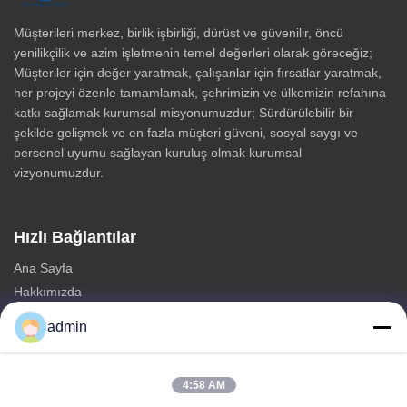
Müşterileri merkez, birlik işbirliği, dürüst ve güvenilir, öncü
yenilikçilik ve azim işletmenin temel değerleri olarak göreceğiz;
Müşteriler için değer yaratmak, çalışanlar için fırsatlar yaratmak,
her projeyi özenle tamamlamak, şehrimizin ve ülkemizin refahına
katkı sağlamak kurumsal misyonumuzdur; Sürdürülebilir bir
şekilde gelişmek ve en fazla müşteri güveni, sosyal saygı ve
personel uyumu sağlayan kuruluş olmak kurumsal
vizyonumuzdur.
Hızlı Bağlantılar
Ana Sayfa
Hakkımızda
Ürünler
admin
Bize Ulaşın
Kategoriler
4:58 AM