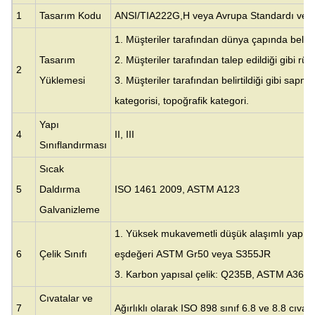
1
Tasarım Kodu
ANSI/TIA222G,H veya Avrupa Standardı ve di
1. Müşteriler tarafından dünya çapında belirti
Tasarım
2. Müşteriler tarafından talep edildiği gibi rüz
2
Yüklemesi
3. Müşteriler tarafından belirtildiği gibi sap
kategorisi, topoğrafik kategori.
Yapı
4
II, III
Sınıflandırması
Sıcak
5
Daldırma
ISO 1461 2009, ASTM A123
Galvanizleme
1. Yüksek mukavemetli düşük alaşımlı yapısa
6
Çelik Sınıfı
eşdeğeri
ASTM Gr50 veya S355JR
3. Karbon yapısal çelik: Q235B, ASTM A36 v
Cıvatalar ve
7
Ağırlıklı olarak ISO 898 sınıf 6.8 ve 8.8 cıvata