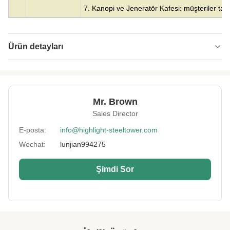
7. Kanopi ve Jeneratör Kafesi: müşteriler taraf
Ürün detayları
Material:
Çelik
Height:
0-300m
Mr. Brown
Structrue Type:
tek kutuplu
Sales Director
Certification:
SGS, CE, ISO
E-posta:
info@highlight-steeltower.com
Wechat:
lunjian994275
Warranty:
15 Yıl
Surface
HDG veya boyama
Şimdi Sor
Treatment:
Lightning
Sos, Salça, Reçel, Ketçap
Protection:
Installation:
Kolay ve Hızlı