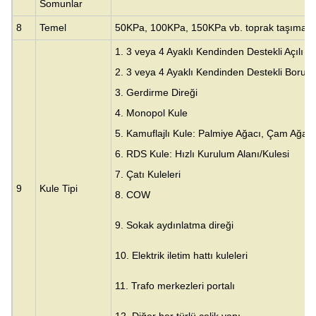
Somunlar
8
Temel
50KPa, 100KPa, 150KPa vb. toprak taşıma ka
1. 3 veya 4 Ayaklı Kendinden Destekli Açılı Ku
2. 3 veya 4 Ayaklı Kendinden Destekli Boru K
3.
Gerdirme Direği
4. Monopol Kule
5. Kamuflajlı Kule: Palmiye Ağacı, Çam Ağacı
6. RDS Kule: Hızlı Kurulum Alanı/Kulesi
7. Çatı Kuleleri
9
Kule Tipi
8. COW
9. Sokak aydınlatma direği
10. Elektrik iletim hattı kuleleri
11. Trafo merkezleri portalı
12. Diğer her türlü çelik yapı