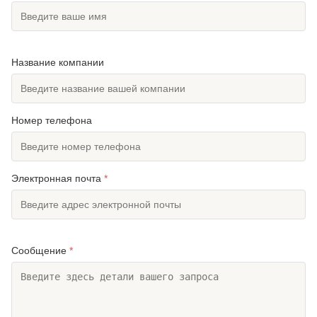
Surfacetreatment:
Горячая оцинковка
Color:
Серебряный или ориентированный на
заказчика
Название компании
High Light:
Окраска стальной башни с монополем
,
Монопольная стальная башня hdg
,
башня с монополем из стали hdg
Номер телефона
Электронная почта
*
Сообщение
*