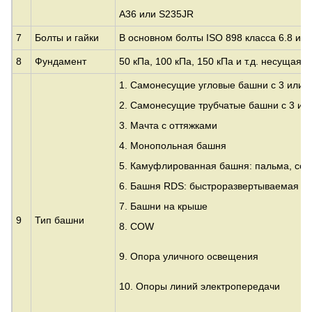
A36 или S235JR
7
Болты и гайки
В основном болты ISO 898 класса 6.8 и 8
8
Фундамент
50 кПа, 100 кПа, 150 кПа и т.д. несущая 
1. Самонесущие угловые башни с 3 или 
2. Самонесущие трубчатые башни с 3 ил
3.
Мачта с оттяжками
4. Монопольная башня
5. Камуфлированная башня: пальма, сос
6. Башня RDS: быстроразвертываемая п
7. Башни на крыше
9
Тип башни
8. COW
9. Опора уличного освещения
10. Опоры линий электропередачи