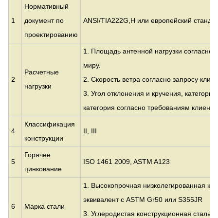
Нормативный
1
документ по
ANSI/TIA222G,H или европейский стандар
проектированию
1. Площадь антенной нагрузки согласно 
миру.
Расчетные
2
2. Скорость ветра согласно запросу клиен
нагрузки
3. Угол отклонения и кручения, категори
категория согласно требованиям клиенто
Классификация
4
II, III
конструкции
Горячее
5
ISO 1461 2009, ASTM A123
цинкование
1. Высокопрочная низколегированная кон
эквивалент с
ASTM Gr50 или S355JR
6
Марка стали
3. Углеродистая конструкционная сталь: