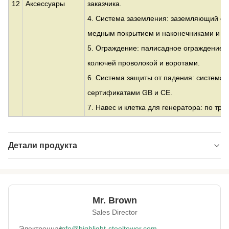
12
Аксессуары
заказчика.
4. Система заземления: заземляющий сте
медным покрытием и наконечниками и т.д
5. Ограждение: палисадное ограждение и
колючей проволокой и воротами.
6. Система защиты от падения: система 
сертификатами GB и CE.
7. Навес и клетка для генератора: по тр
Детали продукта
Material:
Оцинкованная сталь
Height:
от 10 до 500 м
Mr. Brown
Structrue Type:
одиночный монополь
Sales Director
Certification:
SGS, CE, ISO
Электронная
info@highlight-steeltower.com