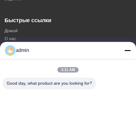
Быстрые ссылки
Домой
О нас
продукты
admin
Свяжитесь с нами
Категории
3:11 AM
Стальная Monopole башня
Good day, what product are you looking for?
треугольная антенная башня
башня угла стальная
Самонесущая башня
Фальшивая вышка сотовой связи в виде дерева
Свяжитесь с нами
Телефон: 0086-532-86627576