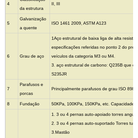
4
II, III
da estrutura
Galvanização
5
ISO 1461 2009, ASTM A123
a quente
1Aço estrutural de baixa liga de alta resist
especificações referidas no ponto 2 do pre
6
Grau de aço
veículos da categoria M3 ou M4.
3. aço estrutural de carbono: Q235B que é
S235JR
Parafusos e
7
Principalmente parafusos de grau ISO 898 6
porcas
8
Fundação
50KPa, 100KPa, 150KPa, etc. Capacidade d
1. 3 ou 4 pernas auto-apoiado torres angula
2. 3 ou 4 pernas auto-suportado Torres tubu
3.
Mastão