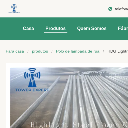
telefon
Casa
Produtos
Quem Somos
Fábr
Para casa
/
produtos
/
Pólo de lâmpada de rua
/
HDG Lightni