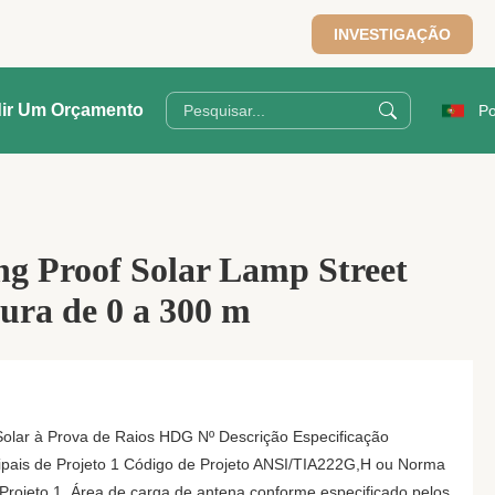
INVESTIGAÇÃO
ir Um Orçamento
Po
g Proof Solar Lamp Street
tura de 0 a 300 m
olar à Prova de Raios HDG Nº Descrição Especificação
ipais de Projeto 1 Código de Projeto ANSI/TIA222G,H ou Norma
Projeto 1. Área de carga de antena conforme especificado pelos