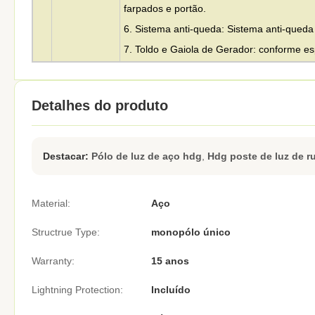
farpados e portão.
6. Sistema anti-queda: Sistema anti-queda
7. Toldo e Gaiola de Gerador: conforme esp
Detalhes do produto
Destacar:
Pólo de luz de aço hdg
,
Hdg poste de luz de r
Material:
Aço
Structrue Type:
monopólo único
Warranty:
15 anos
Lightning Protection:
Incluído