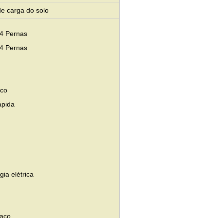
e carga do solo
 4 Pernas
 4 Pernas
oco
ápida
ia elétrica
 aço