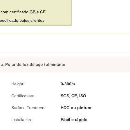
 com certificado GB e CE.
ecificado pelos clientes
ua
,
Polar de luz de aço fulminante
Height:
0-300m
Certification:
SGS, CE, ISO
Surface Treatment:
HDG ou pintura
Installation:
Fácil e rápido