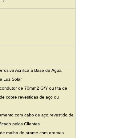
corrosiva Acrílica à Base de Água
e Luz Solar
 condutor de 70mm2 G/Y ou fita de
e cobre revestidas de aço ou
ramento com cabo de aço revestido de
ficado pelos Clientes.
a de malha de arame com arames