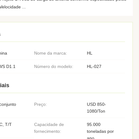
elocidade ...
s
hina
Nome da marca:
HL
WS D1.1
Número do modelo:
HL-027
iais
conjunto
Preço:
USD 850-
1080/Ton
C, T/T
Capacidade de
95.000
fornecimento:
toneladas por
ano