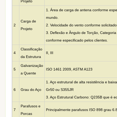
Projeto
1. Área de carga de antena conforme espec
mundo.
Carga de
2
2. Velocidade do vento conforme solicitado 
Projeto
3. Deflexão e Ângulo de Torção, Categoria
conforme especificado pelos clientes.
Classificação
4
II, III
da Estrutura
Galvanização
5
ISO 1461 2009, ASTM A123
a Quente
1. Aço estrutural de alta resistência e bai
6
Grau do Aço
Gr50 ou S355JR
3. Aço Estrutural Carbono: Q235B que é 
Parafusos e
7
Principalmente parafusos ISO 898 grau 6.8
Porcas