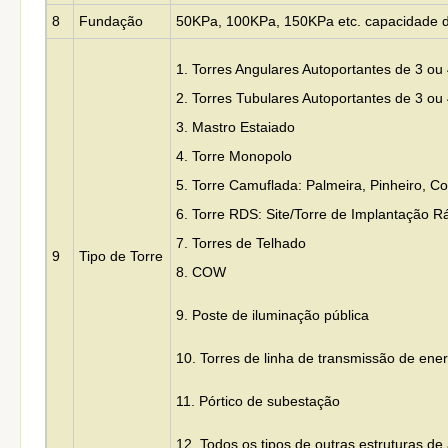
8
Fundação
50KPa, 100KPa, 150KPa etc. capacidade d
1. Torres Angulares Autoportantes de 3 ou
2. Torres Tubulares Autoportantes de 3 ou
3.
Mastro Estaiado
4. Torre Monopolo
5. Torre Camuflada: Palmeira, Pinheiro, C
6. Torre RDS: Site/Torre de Implantação R
7. Torres de Telhado
9
Tipo de Torre
8. COW
9. Poste de iluminação pública
10. Torres de linha de transmissão de energ
11. Pórtico de subestação
12. Todos os tipos de outras estruturas de