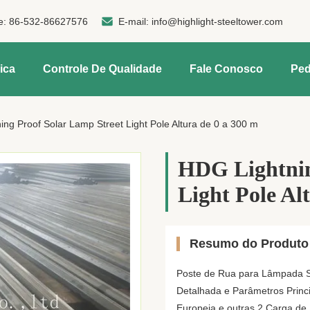
e:
86-532-86627576
E-mail:
info@highlight-steeltower.com
ica
Controle De Qualidade
Fale Conosco
Ped
ng Proof Solar Lamp Street Light Pole Altura de 0 a 300 m
HDG Lightnin
Light Pole Al
Resumo do Produto
Poste de Rua para Lâmpada S
Detalhada e Parâmetros Princ
Europeia e outras 2 Carga de 