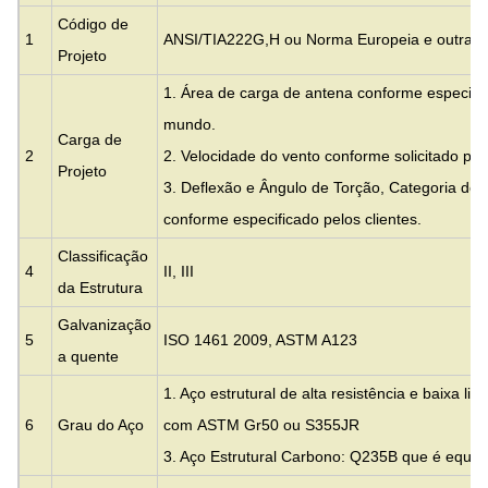
Código de
1
ANSI/TIA222G,H ou Norma Europeia e outras
Projeto
1. Área de carga de antena conforme especific
mundo.
Carga de
2
2. Velocidade do vento conforme solicitado pelo
Projeto
3. Deflexão e Ângulo de Torção, Categoria de 
conforme especificado pelos clientes.
Classificação
4
II, III
da Estrutura
Galvanização
5
ISO 1461 2009, ASTM A123
a quente
1. Aço estrutural de alta resistência e baixa li
6
Grau do Aço
com
ASTM Gr50 ou S355JR
3. Aço Estrutural Carbono: Q235B que é equ