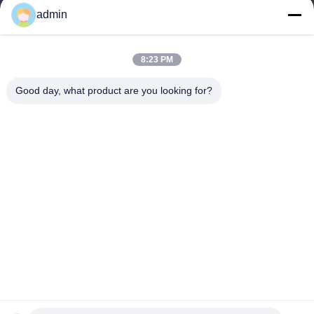
produtos
admin
Contacte-nos
Categorias
8:23 PM
Torre Monopole de aço
Good day, what product are you looking for?
torre de antena triangular
torre de aço do ângulo
Torre Autoportante
Torre de celular falsa
Contacte-nos
telefone: 0086-532-86627576
E-mail:
info@highlight-steeltower.com
Adicione: Área Industrial de Jiaoxi, Cidade de Jiaozhou,
Província de Shandong, China
Copyright © 2026-2026 Qingdao highlight steel tower co.,ltd. Todos os