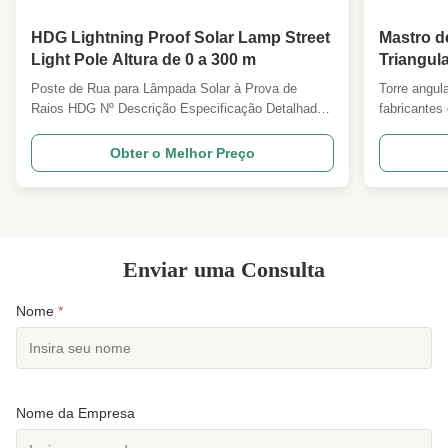
High Light:
Torre de mastro treliçado estaiada
,
HDG Lightning Proof Solar Lamp Street
Mastro de
Torre de mastro treliçado estaiada de 4
pernas
Light Pole Altura de 0 a 300 m
Triangul
,
Torre de mastro estaiada de 3 pernas
Poste de Rua para Lâmpada Solar à Prova de
Torre angul
Raios HDG Nº Descrição Especificação Detalhada
fabricantes 
e Parâmetros Principais de Projeto 1 Código de
para uma ga
Projeto ANSI/TIA222G,H ou Norma Europeia e
elétricos. 
Obter o Melhor Preço
outras 2 Carga de Projeto 1. Área de carga de
PLS ou MSt
antena conforme especificado pelos Clientes em
detalhament
todo o mundo. 2. Velocidade ...
linha de pro
Enviar uma Consulta
Nome
*
Nome da Empresa