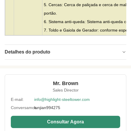
5. Cercas: Cerca de paliçada e cerca de mal
portão.
6. Sistema anti-queda: Sistema anti-queda com
7. Toldo e Gaiola de Gerador: conforme especif
Detalhes do produto
Material:
Aço
Height:
0-300m
Mr. Brown
Structrue Type:
Treliça de 3 ou 4 pernas
Sales Director
Certification:
SGS, CE, ISO
E-mail:
info@highlight-steeltower.com
Conversamos:
lunjian994275
Warranty:
15 anos
Surface
HDG ou pintura
Consultar Agora
Treatment: