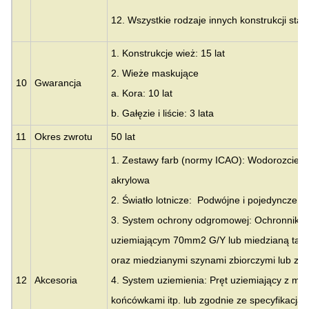
12. Wszystkie rodzaje innych konstrukcji sta
1. Konstrukcje wież: 15 lat
2. Wieże maskujące
10
Gwarancja
a. Kora: 10 lat
b. Gałęzie i liście: 3 lata
11
Okres zwrotu
50 lat
1. Zestawy farb (normy ICAO): Wodorozcieńc
akrylowa
2. Światło lotnicze: Podwójne i pojedyncze św
3. System ochrony odgromowej: Ochronnik 
uziemiającym 70mm2 G/Y lub miedzianą taś
oraz miedzianymi szynami zbiorczymi lub zgod
12
Akcesoria
4. System uziemienia: Pręt uziemiający z mi
końcówkami itp. lub zgodnie ze specyfikacją k