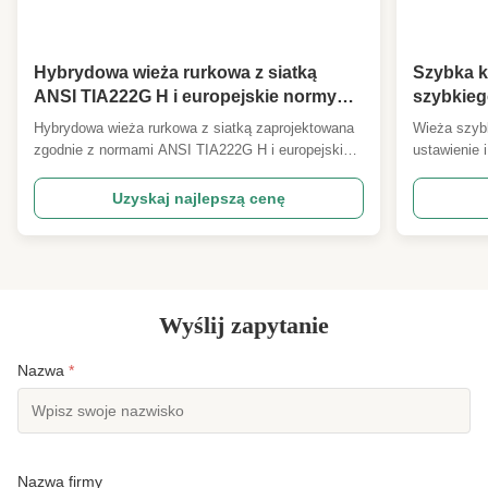
High Light:
Fundacja wieży szybkiego rozmieszczenia
,
wyprodukowana wieża szybkiego
rozmieszczenia
,
Hybrydowa wieża rurkowa z siatką
Szybka k
wyprodukowana wieża CCTV z szybkim
ANSI TIA222G H i europejskie normy
szybkieg
rozmieszczeniem
dla telekomunikacji wieża rur
transmisj
Hybrydowa wieża rurkowa z siatką zaprojektowana
Wieża szyb
elektrycznych
zgodnie z normami ANSI TIA222G H i europejskimi
ustawienie 
w zakresie zastosowań wieży rur elektrycznych
telekomunik
telekomunikacyjnych Nie, nie, nie. Opis
Nie, nie, n
Uzyskaj najlepszą cenę
Szczegółowa specyfikacja i główne parametry
główne para
projektowe 1 Kod projektowania ANSI/TIA222G,H
ANSI/TIA222
lub europejska norma i inne ...
Obciążenie 
Wyślij zapytanie
Nazwa
*
Nazwa firmy