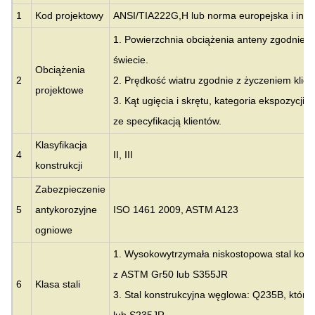
1
Kod projektowy
ANSI/TIA222G,H lub norma europejska i inne
1. Powierzchnia obciążenia anteny zgodnie ze
świecie.
Obciążenia
2
2. Prędkość wiatru zgodnie z życzeniem klien
projektowe
3. Kąt ugięcia i skrętu, kategoria ekspozycji,
ze specyfikacją klientów.
Klasyfikacja
4
II, III
konstrukcji
Zabezpieczenie
5
antykorozyjne
ISO 1461 2009, ASTM A123
ogniowe
1. Wysokowytrzymała niskostopowa stal kons
z
ASTM Gr50 lub S355JR
6
Klasa stali
3. Stal konstrukcyjna węglowa: Q235B, któr
lub S235JR