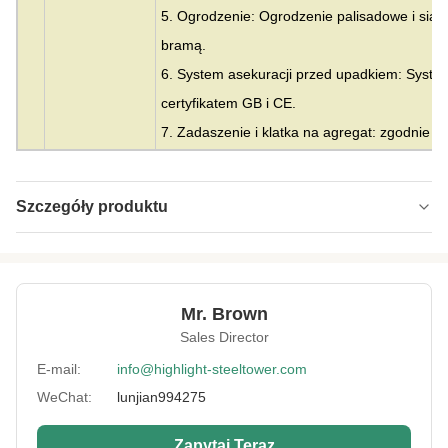
5. Ogrodzenie: Ogrodzenie palisadowe i siat
bramą.
6. System asekuracji przed upadkiem: Syste
certyfikatem GB i CE.
7. Zadaszenie i klatka na agregat: zgodnie ze
Szczegóły produktu
Material:
Stal
Height:
0-300m
Mr. Brown
Structrue Type:
Krata z 3 lub 4 nogami
Sales Director
Certification:
SGS, CE, ISO
E-mail:
info@highlight-steeltower.com
WeChat:
lunjian994275
Warranty:
15 lat
Surface
HDG lub malowanie
Zapytaj Teraz