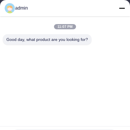
produkty
admin
Skontaktuj się z nami
Kategorie
11:07 PM
stalowa wieża monopolowa
Good day, what product are you looking for?
trójkątna wieża antenowa
Stalowa wieża kątowa
Wieża samonośna
Fałszywa wieża komórkowa w kształcie drzewa
Skontaktuj się z nami
teren: 0086-532-86627576
E-mail:
info@highlight-steeltower.com
Dodać: Obszar przemysłowy Jiaoxi, miasto Jiaozhou,
prowincja Shandong, Chiny