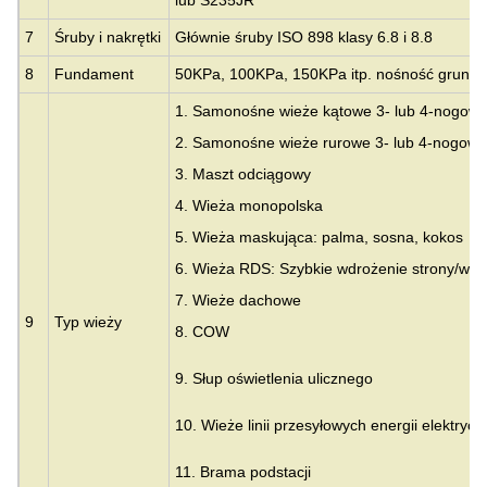
7
Śruby i nakrętki
Głównie śruby ISO 898 klasy 6.8 i 8.8
8
Fundament
50KPa, 100KPa, 150KPa itp. nośność gruntu
1. Samonośne wieże kątowe 3- lub 4-nogow
2. Samonośne wieże rurowe 3- lub 4-nogowe
3.
Maszt odciągowy
4. Wieża monopolska
5. Wieża maskująca: palma, sosna, kokos
6. Wieża RDS: Szybkie wdrożenie strony/wie
7. Wieże dachowe
9
Typ wieży
8. COW
9. Słup oświetlenia ulicznego
10. Wieże linii przesyłowych energii elektrycz
11. Brama podstacji