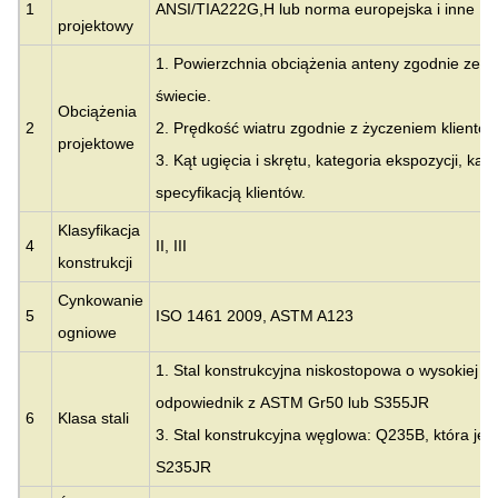
1
ANSI/TIA222G,H lub norma europejska i inne
projektowy
1. Powierzchnia obciążenia anteny zgodnie ze sp
świecie.
Obciążenia
2
2. Prędkość wiatru zgodnie z życzeniem klientów
projektowe
3. Kąt ugięcia i skrętu, kategoria ekspozycji, ka
specyfikacją klientów.
Klasyfikacja
4
II, III
konstrukcji
Cynkowanie
5
ISO 1461 2009, ASTM A123
ogniowe
1. Stal konstrukcyjna niskostopowa o wysokiej w
odpowiednik z
ASTM Gr50 lub S355JR
6
Klasa stali
3. Stal konstrukcyjna węglowa: Q235B, która je
S235JR