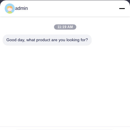
produkty
admin
Skontaktuj się z nami
Kategorie
11:19 AM
stalowa wieża monopolowa
Good day, what product are you looking for?
trójkątna wieża antenowa
Stalowa wieża kątowa
Wieża samonośna
Fałszywa wieża komórkowa w kształcie drzewa
Skontaktuj się z nami
teren: 0086-532-86627576
E-mail:
info@highlight-steeltower.com
Dodać: Obszar przemysłowy Jiaoxi, miasto Jiaozhou,
prowincja Shandong, Chiny