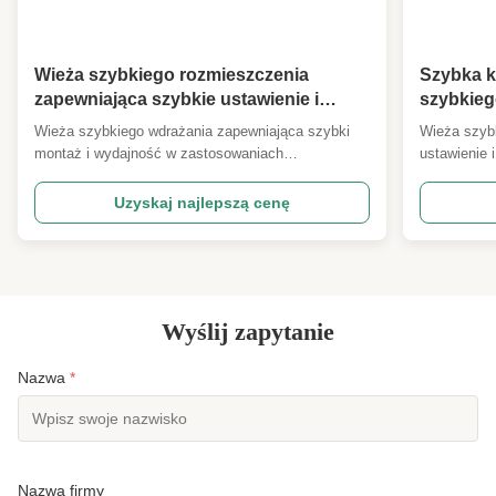
High Light:
z galwanizowanej stali monopołowa wieża
,
wieża stalowa o pojedynczym monopolu
,
wieża monopołu pojedynczego ze stali
Wieża szybkiego rozmieszczenia
Szybka k
zapewniająca szybkie ustawienie i
szybkieg
wydajność w telekomunikacji i
transmisj
Wieża szybkiego wdrażania zapewniająca szybki
Wieża szyb
transmisji elektrycznej
montaż i wydajność w zastosowaniach
ustawienie 
telekomunikacyjnych i przesyłu energii elektrycznej
telekomunik
Nr Opis Szczegółowa specyfikacja i główne
Nie, nie, n
Uzyskaj najlepszą cenę
parametry projektowe 1 Kod projektowy
główne para
ANSI/TIA222G,H lub norma europejska i inne 2
ANSI/TIA222
Obciążenia projektowe 1. Powierzchnia ...
Obciążenie 
Wyślij zapytanie
Nazwa
*
Nazwa firmy