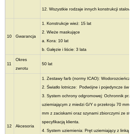
12. Wszystkie rodzaje innych konstrukcji stalowy
1. Konstrukcje wież: 15 lat
2. Wieże maskujące
10
Gwarancja
a. Kora: 10 lat
b. Gałęzie i liście: 3 lata
Okres
11
50 lat
zwrotu
1. Zestawy farb (normy ICAO): Wodorozcieńczal
2. Światło lotnicze: Podwójne i pojedyncze światł
3. System ochrony odgromowej: Ochronnik prze
uziemiającym z miedzi G/Y o przekroju 70 mm2 
mm z zaciskami oraz szynami zbiorczymi ze stali
specyfikacją klienta.
12
Akcesoria
4. System uziemienia: Pręt uziemiający z linką s