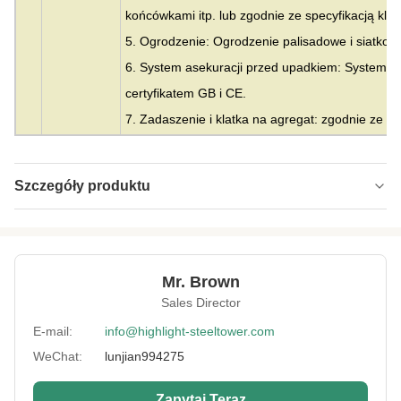
końcówkami itp. lub zgodnie ze specyfikacją klie
5. Ogrodzenie: Ogrodzenie palisadowe i siatkow
6. System asekuracji przed upadkiem: System a
certyfikatem GB i CE.
7. Zadaszenie i klatka na agregat: zgodnie ze spe
Szczegóły produktu
Material:
Stal
Height:
0-300m
Mr. Brown
Structrue Type:
pojedynczy monopol
Sales Director
Certification:
SGS, CE, ISO
E-mail:
info@highlight-steeltower.com
WeChat:
lunjian994275
Warranty:
15 lat
Surface
HDG lub malowanie
Zapytaj Teraz