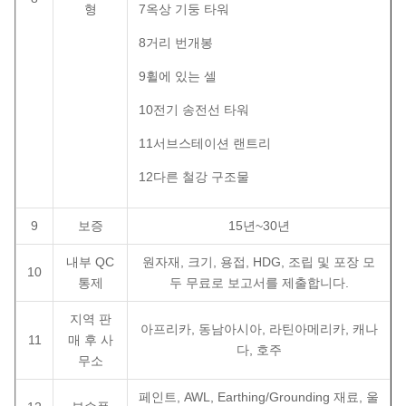
형
7옥상 기둥 타워
8거리 번개봉
9휠에 있는 셀
10전기 송전선 타워
11서브스테이션 랜트리
12다른 철강 구조물
9
보증
15년~30년
내부 QC
원자재, 크기, 용접, HDG, 조립 및 포장 모
10
통제
두 무료로 보고서를 제출합니다.
지역 판
아프리카, 동남아시아, 라틴아메리카, 캐나
11
매 후 사
다, 호주
무소
페인트, AWL, Earthing/Grounding 재료, 울