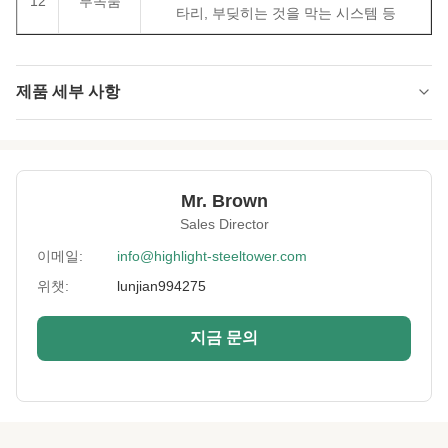
12
부속품
타리, 부딪히는 것을 막는 시스템 등
제품 세부 사항
Type:
나무껍질과 잎을 처리한 HDG 모노폴
Material:
GB Q235 또는 Q355
Mr. Brown
Surface
HDG와 나무껍질
Sales Director
Treatment:
이메일:
info@highlight-steeltower.com
Advanced
2,400톤 프레스기 및 레이저 절단기, 자동월딩
Equipment:
위챗:
lunjian994275
기
Height:
0-200m
지금 문의
Warranty:
15년
Port:
칭다오
High Light:
통신 가짜 팜 트리 셀 타워
,