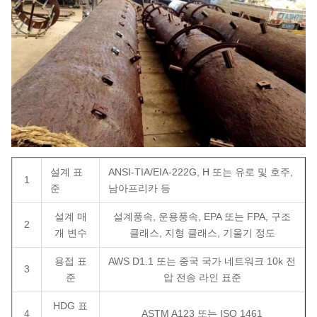
설계 표
ANSI-TIA/EIA-222G, H 또는 유로 및 호주,
1
준
남아프리카 등
설계 매
설계풍속, 운용풍속, EPA 또는 FPA, 구조
2
개 변수
클래스, 지형 클래스, 기울기 정도
용접 표
AWS D1.1 또는 중국 국가 네트워크 10k 전
3
준
압 전송 라인 표준
HDG 표
4
ASTM A123 또는 ISO 1461