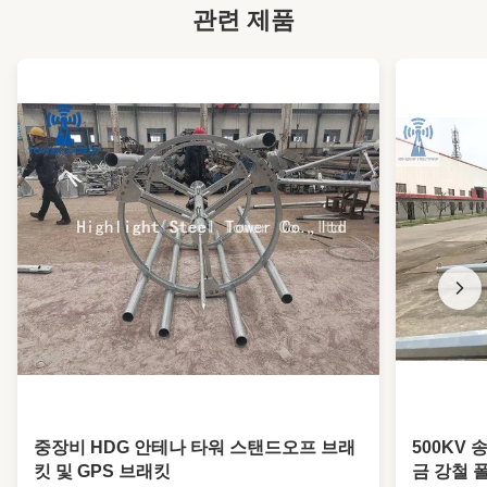
인위적 인 가짜 나무 셀 타워
,
관련 제품
가짜 트리 통신 독점 타워
중장비 HDG 안테나 타워 스탠드오프 브래
500KV
킷 및 GPS 브래킷
금 강철 폴