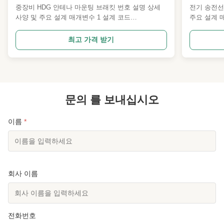
중장비 HDG 안테나 마운팅 브래킷 번호 설명 상세
전기 송전선
사양 및 주요 설계 매개변수 1 설계 코드
주요 설계 
ANSI/TIA222G,H 또는 유럽 표준 및 기타 2 설계 하
ANSI/TIA
중 1. 고객이 전 세계적으로 지정한 안테나 하중 면
딩 1전 세계
최고 가격 받기
적. 2. 고객이 요청한 풍속. 3. 고객이 지정한 처짐 및
고객들의 요
비틀림 각도, 노출 범주, 지형 범주. 4 구조 분류 II,
스트 앵글,
III 5 열연 아연 도금 ISO 1461 2009, ASTM A123 6
래픽 범주. 4
강철 등급 1. 고강도 저합금 구조용 강철: Q355 또는
1461 200
동등품 ASTM Gr50 또는 S355JR 3. 탄소 구조용 강
합금 구조용 
철: ...
문의 를 보내십시오
S355JR 3
이름
*
회사 이름
전화번호