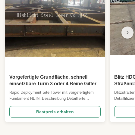
Vorgefertigte Grundfläche, schnell
Blitz HD
einsetzbare Turm 3 oder 4 Beine Gitter
Straßenl
15 Jahre
Rapid Deployment Site Tower mit vorgefertigtem
Blitzstraße
Fundament NEIN. Beschreibung Detaillierte
Detaillifizi
Spezifikation und wichtige Designparameter 1
Hauptdesig
Designcode ANSI/TIA222G,H oder Europäischer
ANSI/TIA22
Bestpreis erhalten
Standard und andere 2 Design wird geladen 1.
andere 2 Ko
Antennenlastbereich gemäß den Angaben von
gemäß Spezi
Kunden weltweit. 2. Windgeschwindig...
Windgeschw