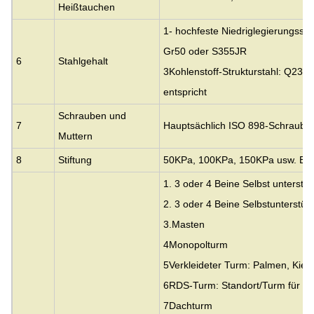
Heißtauchen
1- hochfeste Niedriglegierungssta
Gr50 oder S355JR
6
Stahlgehalt
3Kohlenstoff-Strukturstahl: Q23
entspricht
Schrauben und
7
Hauptsächlich ISO 898-Schrauben
Muttern
8
Stiftung
50KPa, 100KPa, 150KPa usw. Bod
1. 3 oder 4 Beine Selbst unterstü
2. 3 oder 4 Beine Selbstunterstüt
3.
Masten
4Monopolturm
5Verkleideter Turm: Palmen, Kief
6RDS-Turm: Standort/Turm für de
7Dachturm