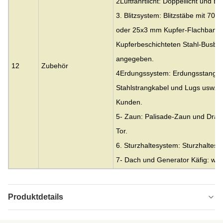
2Luftfahrtlicht: Doppellicht und Ein
3. Blitzsystem: Blitzstäbe mit 7
oder 25x3 mm Kupfer-Flachband
Kupferbeschichteten Stahl-Busba
angegeben.
12
Zubehör
4Erdungssystem: Erdungsstange m
Stahlstrangkabel und Lugs usw. o
Kunden.
5- Zaun: Palisade-Zaun und Drah
Tor.
6. Sturzhaltesystem: Sturzhaltesy
7- Dach und Generator Käfig: w
Produktdetails
Material:
GB Q235, Q355