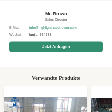
Height:
0-300m
Mr. Brown
Structrue Type:
Gitter mit 3 oder 4 Beinen
Sales Director
Certification:
SGS, CE, ISO
E-Mail:
info@highlight-steeltower.com
Wechat:
lunjian994275
Warranty:
15-30 Jahre
Surface
HDG
Jetzt Anfragen
Treatment:
High Light:
Antennen-Winkel-Dreieckturm
,
dreieckiger Antennturm 60 Grad
,
Hdg 3-beiniger Turm
Verwandte Produkte