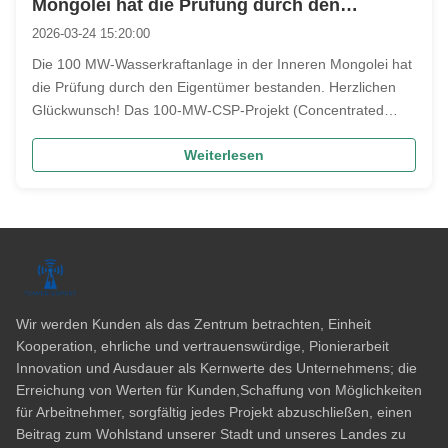
Mongolei hat die Prüfung durch den
Eigentümer bestanden!
2026-03-24 15:20:00
Die 100 MW-Wasserkraftanlage in der Inneren Mongolei hat
die Prüfung durch den Eigentümer bestanden. Herzlichen
Glückwunsch! Das 100-MW-CSP-Projekt (Concentrated
Solar Power) in der Inneren Mongolei ist ein wichtiger
Weiterlesen
Meilenstein. Im Gegensatz zu Photovoltaikprojekten umfasst
CSP komplexe Teilsysteme...
Wir werden Kunden als das Zentrum betrachten, Einheit
Kooperation, ehrliche und vertrauenswürdige, Pionierarbeit
Innovation und Ausdauer als Kernwerte des Unternehmens; die
Erreichung von Werten für Kunden,Schaffung von Möglichkeiten
für Arbeitnehmer, sorgfältig jedes Projekt abzuschließen, einen
Beitrag zum Wohlstand unserer Stadt und unseres Landes zu