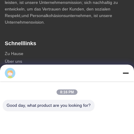
leisten, ist unsere Unternehmensmission; sich nachhaltig zu
entwickeln, um das Vertrauen der Kunden, den sozialen
Respekt,und Personalkohäsionsunternehmen, ist unsere
Unternehmensvision.
Schnelllinks
Zu Hause
Über uns
produits
Kontakt
Kategorien
8:16 PM
Monopole Stahlturm
Good day, what product are you looking for?
dreieckiger Antennturm
Winkeleisenturm
Selbsttragender Turm
Unechte Baum-Mobilfunkmast